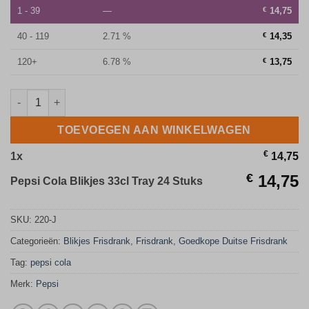
1 - 39
—
€
14,75
40 - 119
2.71 %
€
14,35
120+
6.78 %
€
13,75
Pepsi Cola Blikjes 33cl Tray 24 Stuks aantal
TOEVOEGEN AAN WINKELWAGEN
€
1
x
14,75
€
14,75
Pepsi Cola Blikjes 33cl Tray 24 Stuks
SKU:
220-J
Categorieën:
Blikjes Frisdrank
,
Frisdrank
,
Goedkope Duitse Frisdrank
Tag:
pepsi cola
Merk:
Pepsi