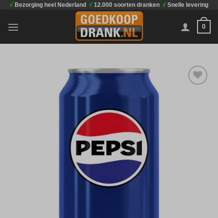
√
Bezorging heel Nederland
√
12.000 soorten dranken
√
Snelle levering
Ga
naar
0
inhoud
Toevoegen
aan
verlanglijst