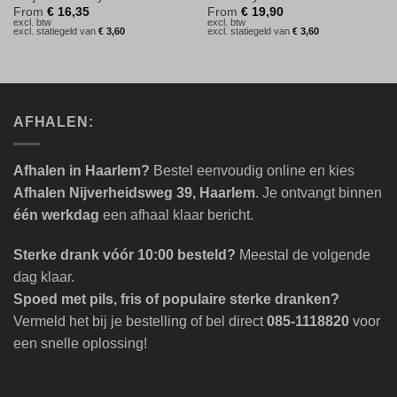
From
€
16,35
From
€
19,90
excl. btw
excl. btw
excl. statiegeld van
€
3,60
excl. statiegeld van
€
3,60
AFHALEN:
Afhalen in Haarlem?
Bestel eenvoudig online en kies
Afhalen Nijverheidsweg 39, Haarlem
. Je ontvangt binnen
één werkdag
een afhaal klaar bericht.
Sterke drank vóór 10:00 besteld?
Meestal de volgende
dag klaar.
Spoed met pils, fris of populaire sterke dranken?
Vermeld het bij je bestelling of bel direct
085-1118820
voor
een snelle oplossing!