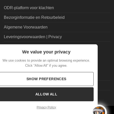
ODR-platform voor klachten
Bezorginformatie en Retourbeleid
Algemene Voorwaarden
Leveringsvoorwaarden | Privacy
Goedkoopdrank.nl Informatie
We value your privacy
ALGEMEEN
We use cookies to provide an optimal browsing experience.
Click “Allow All” if you agree.
Veelgestelde Vragen
SHOW PREFERENCES
Mijn account
ALLOW ALL
Laatste nieuws
Privacy Policy