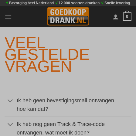
√
Bezorging heel Nederland
√
12.000 soorten dranken
√
Snelle levering
Ga
naar
0
inhoud
VEEL
GESTELDE
VRAGEN
Ik heb geen bevestigingsmail ontvangen,
hoe kan dat?
Ik heb nog geen Track & Trace-code
ontvangen, wat moet ik doen?