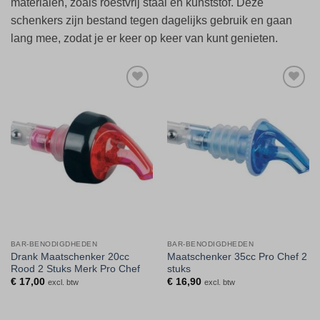
materialen, zoals roestvrij staal en kunststof. Deze
schenkers zijn bestand tegen dagelijks gebruik en gaan
lang mee, zodat je er keer op keer van kunt genieten.
Toevoegen
Toevoegen
aan
aan
verlanglijst
verlanglijst
BAR-BENODIGDHEDEN
BAR-BENODIGDHEDEN
Drank Maatschenker 20cc
Maatschenker 35cc Pro Chef 2
Rood 2 Stuks Merk Pro Chef
stuks
€
17,00
€
16,90
excl. btw
excl. btw