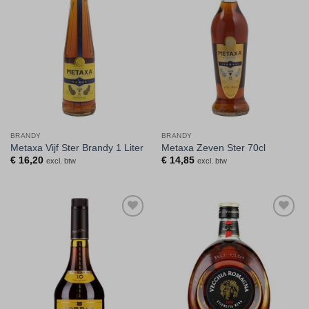
aan
aan
verlanglijst
verlanglijst
BRANDY
BRANDY
Metaxa Vijf Ster Brandy 1 Liter
Metaxa Zeven Ster 70cl
€
16,20
€
14,85
excl. btw
excl. btw
Toevoegen
Toevoegen
aan
aan
verlanglijst
verlanglijst