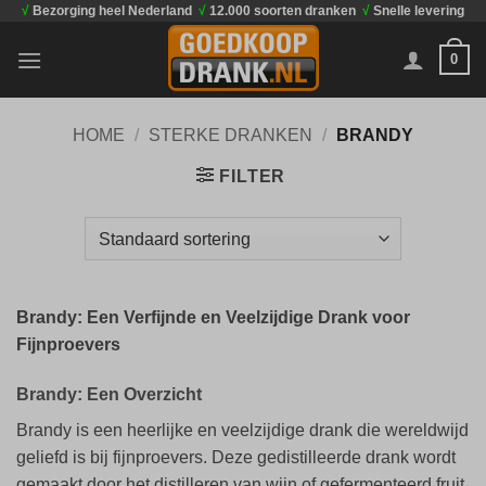
√
Bezorging heel Nederland
√
12.000 soorten dranken
√
Snelle levering
Ga
naar
0
inhoud
HOME
/
STERKE DRANKEN
/
BRANDY
FILTER
Brandy: Een Verfijnde en Veelzijdige Drank voor
Fijnproevers
Brandy: Een Overzicht
Brandy is een heerlijke en veelzijdige drank die wereldwijd
geliefd is bij fijnproevers. Deze gedistilleerde drank wordt
gemaakt door het distilleren van wijn of gefermenteerd fruit