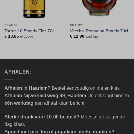
BRANDY
BRANDY
Torres 10 Brandy Fles 70cl
Vecchia Romagna Brandy 70cl
€
13,85
€
12,90
excl. btw
excl. btw
AFHALEN:
Afhalen in Haarlem?
Bestel eenvoudig online en kies
Afhalen Nijverheidsweg 39, Haarlem
. Je ontvangt binnen
één werkdag
een afhaal klaar bericht.
Sterke drank vóór 10:00 besteld?
Meestal de volgende
dag klaar.
Spoed met pils, fris of populaire sterke dranken?