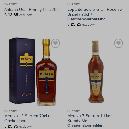
BRANDY
BRANDY
Lepanto Solera Gran Reserva
Asbach Uralt Brandy Fles 70cl
Brandy 70cl +
€
12,85
excl. btw
Geschenkverpakking
€
23,25
excl. btw
Toevoegen
Toevoegen
aan
aan
verlanglijst
verlanglijst
BRANDY
BRANDY
Metaxa 12 Sterren 70cl uit
Metaxa 7 Sterren 1 Liter
Griekenland!
Brandy Met
Geschenkverpakking
€
25,75
excl. btw