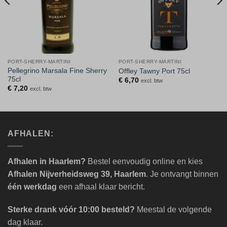
PORT-SHERRY-MARTINI
PORT-SHERRY-MARTINI
Pellegrino Marsala Fine Sherry
Offley Tawny Port 75cl
75cl
€
6,70
excl. btw
€
7,20
excl. btw
AFHALEN:
Afhalen in Haarlem?
Bestel eenvoudig online en kies
Afhalen Nijverheidsweg 39, Haarlem
. Je ontvangt binnen
één werkdag
een afhaal klaar bericht.
Sterke drank vóór 10:00 besteld?
Meestal de volgende
dag klaar.