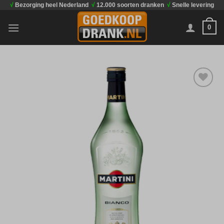
√
Bezorging heel Nederland
√
12.000 soorten dranken
√
Snelle levering
Ga
naar
0
inhoud
Toevoegen
aan
verlanglijst