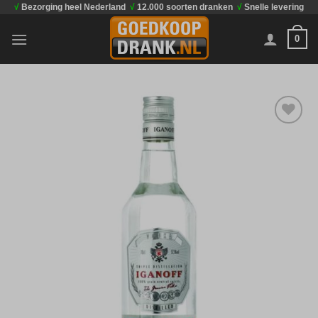
√
Bezorging heel Nederland
√
12.000 soorten dranken
√
Snelle levering
Ga
naar
0
inhoud
Toevoegen
aan
verlanglijst