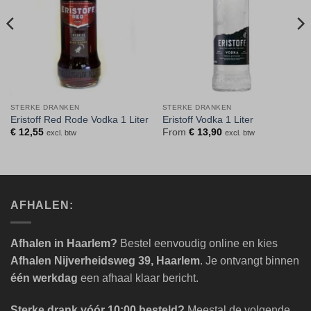
STERKE DRANKEN
STERKE DRANKEN
Eristoff Red Rode Vodka 1 Liter
Eristoff Vodka 1 Liter
€
12,55
From
€
13,90
excl. btw
excl. btw
AFHALEN:
Afhalen in Haarlem?
Bestel eenvoudig online en kies
Afhalen Nijverheidsweg 39, Haarlem
. Je ontvangt binnen
één werkdag
een afhaal klaar bericht.
Sterke drank vóór 10:00 besteld?
Meestal de volgende