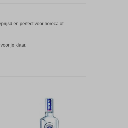
eprijsd en perfect voor horeca of
voor je klaar.
gen
Toevoegen
aan
jst
verlanglijst