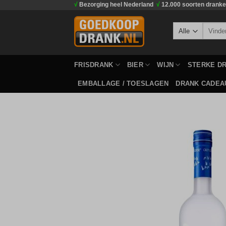
√
Bezorging heel Nederland
√
12.000 soorten drank
Ga
naar
Zoeken
inhoud
naar:
FRISDRANK
BIER
WIJN
STERKE D
EMBALLAGE / TOESLAGEN
DRANK CADEA