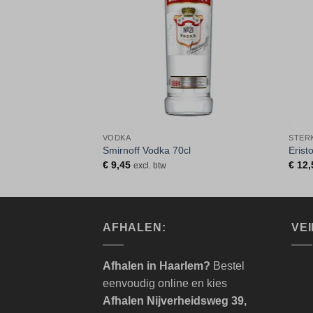
VODKA
STER
dka 70cl
Smirnoff Vodka 70cl
Erist
€
9,45
€
12,
excl. btw
AFHALEN:
VEI
Afhalen in Haarlem?
Bestel
eenvoudig online en kies
Afhalen Nijverheidsweg 39,