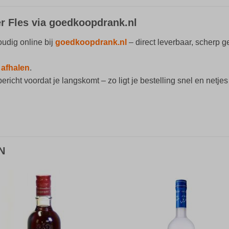
r Fles via goedkoopdrank.nl
udig online bij
goedkoopdrank.nl
– direct leverbaar, scherp g
r
afhalen
.
richt voordat je langskomt – zo ligt je bestelling snel en netjes 
N
Toevoegen
Toevoe
aan
aan
verlanglijst
verlangli