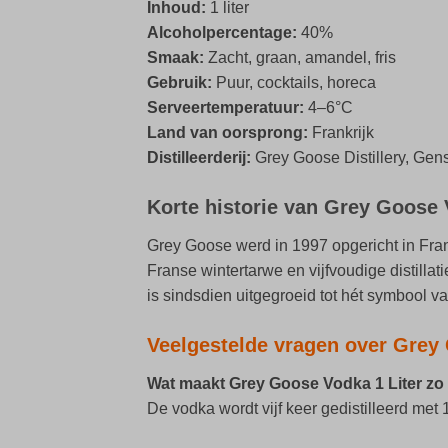
Inhoud:
1 liter
Alcoholpercentage:
40%
Smaak:
Zacht, graan, amandel, fris
Gebruik:
Puur, cocktails, horeca
Serveertemperatuur:
4–6°C
Land van oorsprong:
Frankrijk
Distilleerderij:
Grey Goose Distillery, Gen
Korte historie van Grey Goose
Grey Goose werd in 1997 opgericht in Fran
Franse wintertarwe en vijfvoudige distill
is sindsdien uitgegroeid tot hét symbool va
Veelgestelde vragen over Grey 
Wat maakt Grey Goose Vodka 1 Liter zo
De vodka wordt vijf keer gedistilleerd met