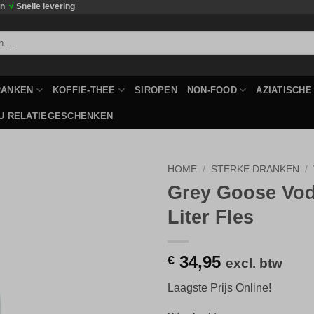
en
√
Snelle levering
RANKEN
KOFFIE-THEE
SIROPEN
NON-FOOD
AZIATISCH
U RELATIEGESCHENKEN
HOME
/
STERKE DRANKEN
/
Grey Goose Vod
Toevoegen
Liter Fles
aan
verlanglijst
34,95
€
excl. btw
Laagste Prijs Online!