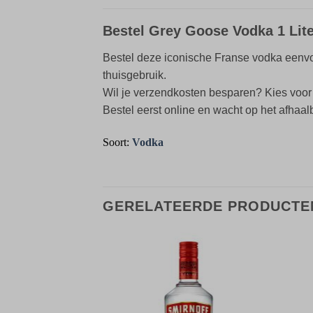
Bestel Grey Goose Vodka 1 Lite
Bestel deze iconische Franse vodka eenvo
thuisgebruik.
Wil je verzendkosten besparen? Kies voo
Bestel eerst online en wacht op het afhaalbe
Soort:
Vodka
GERELATEERDE PRODUCTE
Toevoegen
Toevoegen
aan
aan
verlanglijst
verlanglijst