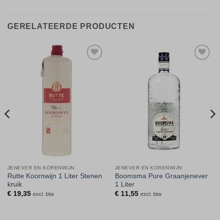
GERELATEERDE PRODUCTEN
Toevoegen
Toevoegen
aan
aan
verlanglijst
verlanglijst
JENEVER EN KORENWIJN
JENEVER EN KORENWIJN
Rutte Koornwijn 1 Liter Stenen
Boomsma Pure Graanjenever
kruik
1 Liter
€
19,35
€
11,55
excl. btw
excl. btw