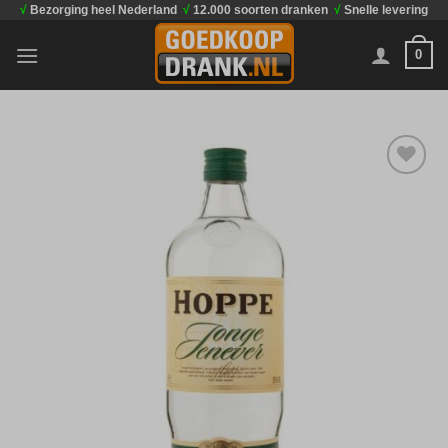
√
Bezorging heel Nederland
√
12.000 soorten dranken
√
Snelle levering
Ga
naar
0
inhoud
Toevoegen
aan
verlanglijst