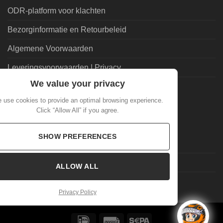
ODR-platform voor klachten
Bezorginformatie en Retourbeleid
Algemene Voorwaarden
Leveringsvoorwaarden | Privacy
We value your privacy
Goedkoopdrank.nl Informatie
 use cookies to provide an optimal browsing experience.
Click “Allow All” if you agree.
ALGEMEEN
SHOW PREFERENCES
Veelgestelde Vragen
Mijn account
ALLOW ALL
Laatste nieuws
Privacy Policy
IDeal
Invoice
Sepa