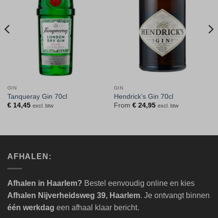
verlanglijst
verlanglijst
GIN
GIN
Tanqueray Gin 70cl
Hendrick’s Gin 70cl
€
14,45
From
€
24,95
excl. btw
excl. btw
AFHALEN:
Afhalen in Haarlem?
Bestel eenvoudig online en kies
Afhalen Nijverheidsweg 39, Haarlem
. Je ontvangt binnen
één werkdag
een afhaal klaar bericht.