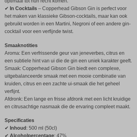
optimaal tot hun recht komen.
✔
In Cocktails
– Copperhead Gibson Gin is perfect voor
het maken van klassieke Gibson-cocktails, maar kan ook
gebruikt worden in een Martini, Negroni of een andere gin-
cocktail voor een verfijnde twist.
Smaaknotities
Aroma: Een verfrissende geur van jeneverbes, citrus en
een subtiele hint van ui die de gin een uniek karakter geeft.
Smaak: Copperhead Gibson Gin biedt een complexe,
uitgebalanceerde smaak met een mooie combinatie van
kruiden, citrus en een zachte ui-smaak die het geheel
verfijnt.
Afdronk: Een lange en frisse afdronk met een licht kruidige
en citrusachtige nasmaak die de ervaring compleet maakt.
Specificaties
✔
Inhoud
: 500 ml (50cl)
✔
Alcoholpercentage
: 47%