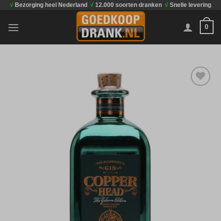
√
Bezorging heel Nederland
√
12.000 soorten dranken
√
Snelle levering
Ga
naar
0
inhoud
Toevoegen
aan
verlanglijst