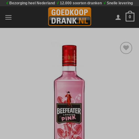
√
Bezorging heel Nederland
√
12.000 soorten dranken
√
Snelle levering
Ga
naar
0
inhoud
Toevoegen
aan
verlanglijst