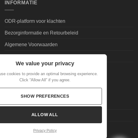
INFORMATIE
ODR-platform voor klachten
Bezorginformatie en Retourbeleid
Algemene Voorwaarden
Leveringsvoorwaarden | Privacy
We value your privacy
Goedkoopdrank.nl Informatie
se cookies to provide an optimal browsing experience.
Click “Allow All” if you agree.
ALGEMEEN
SHOW PREFERENCES
Veelgestelde Vragen
ALLOW ALL
Mijn account
Laatste nieuws
Privacy Policy