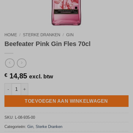
HOME
/
STERKE DRANKEN
/
GIN
Beefeater Pink Gin Fles 70cl
14,85
€
excl. btw
Beefeater Pink Gin Fles 70cl aantal
TOEVOEGEN AAN WINKELWAGEN
SKU:
L-08-935-00
Categorieën:
Gin
,
Sterke Dranken