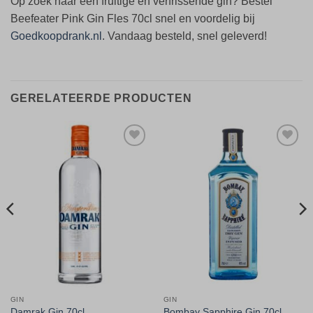
Op zoek naar een fruitige en verfrissende gin? Bestel
Beefeater Pink Gin Fles 70cl snel en voordelig bij
Goedkoopdrank.nl
. Vandaag besteld, snel geleverd!
GERELATEERDE PRODUCTEN
Toevoegen
Toevoegen
aan
aan
verlanglijst
verlanglijst
GIN
GIN
Damrak Gin 70cl
Bombay Sapphire Gin 70cl