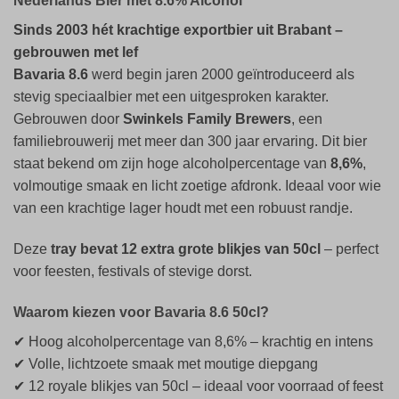
Nederlands Bier met 8.6% Alcohol
Sinds 2003 hét krachtige exportbier uit Brabant –
gebrouwen met lef
Bavaria 8.6
werd begin jaren 2000 geïntroduceerd als
stevig speciaalbier met een uitgesproken karakter.
Gebrouwen door
Swinkels Family Brewers
, een
familiebrouwerij met meer dan 300 jaar ervaring. Dit bier
staat bekend om zijn hoge alcoholpercentage van
8,6%
,
volmoutige smaak en licht zoetige afdronk. Ideaal voor wie
van een krachtige lager houdt met een robuust randje.
Deze
tray bevat 12 extra grote blikjes van 50cl
– perfect
voor feesten, festivals of stevige dorst.
Waarom kiezen voor Bavaria 8.6 50cl?
✔ Hoog alcoholpercentage van 8,6% – krachtig en intens
✔ Volle, lichtzoete smaak met moutige diepgang
✔ 12 royale blikjes van 50cl – ideaal voor voorraad of feest