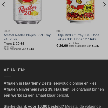
BIER
BIER
Amstel Radler Blikjes 33cl Tray
Uiltje Bird Of Pray IPA, Doos
24 Stuks
Blikjes 33cl Doos 12 Stuks
From
€
20,65
excl. btw
€
26,00
excl. statiegeld van
€
1,80
excl. btw
excl. statiegeld van
€
3,60
AFHALEN:
Afhalen in Haarlem?
Bestel eenvoudig online en kies
Afhalen Nijverheidsweg 39, Haarlem
. Je ontvangt binnen
één werkdag
een afhaal klaar bericht.
Sterke drank vóór 10:00 besteld?
Meestal de volgende