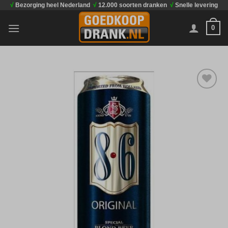
√
Bezorging heel Nederland
√
12.000 soorten dranken
√
Snelle levering
Ga
naar
0
inhoud
Toevoegen
aan
verlanglijst