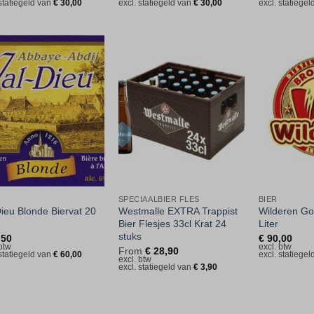
 statiegeld van
€
30,00
excl. statiegeld van
€
30,00
excl. statiege
Toevoegen
Toevoegen
aan
aan
verlanglijst
verlanglijst
SPECIAALBIER FLES
BIER
Dieu Blonde Biervat 20
Westmalle EXTRA Trappist
Wilderen Go
Bier Flesjes 33cl Krat 24
Liter
stuks
,50
€
90,00
 btw
excl. btw
From
€
28,90
 statiegeld van
€
60,00
excl. statiege
excl. btw
excl. statiegeld van
€
3,90