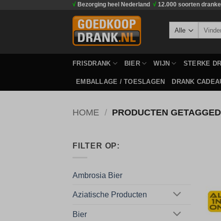
√
Bezorging heel Nederland
√
12.000 soorten drank
Ga
naar
Zoeken
inhoud
naar:
FRISDRANK
BIER
WIJN
STERKE D
EMBALLAGE / TOESLAGEN
DRANK CADEA
HOME
/
PRODUCTEN GETAGGED 
FILTER OP:
Ambrosia Bier
Aziatische Producten
Bier