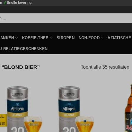
en
√
Snelle levering
RANKEN
KOFFIE-THEE
SIROPEN
NON-FOOD
AZIATISCH
U RELATIEGESCHENKEN
“BLOND BIER”
Toont alle 35 resultaten
Toevoegen
Toevoegen
aan
aan
verlanglijst
verlanglijst