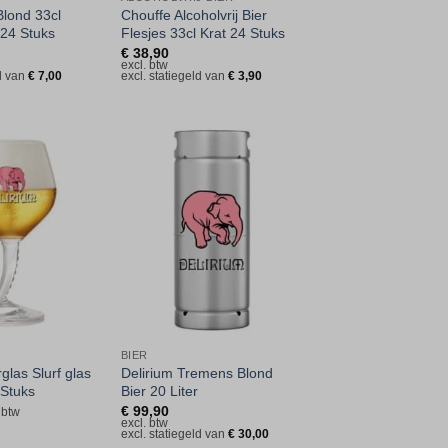
Blond 33cl
Chouffe Alcoholvrij Bier
 24 Stuks
Flesjes 33cl Krat 24 Stuks
€
38,90
excl. btw
ld van
€
7,00
excl. statiegeld van
€
3,90
Toevoegen
Toevoegen
aan
aan
verlanglijst
verlanglijst
BIER
glas Slurf glas
Delirium Tremens Blond
 Stuks
Bier 20 Liter
€
99,90
 btw
excl. btw
excl. statiegeld van
€
30,00