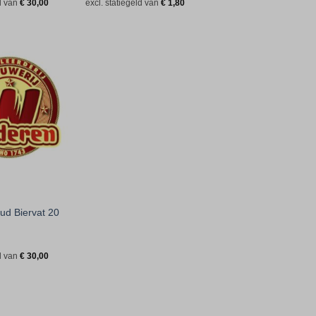
ld van
€
30,00
excl. statiegeld van
€
1,80
Toevoegen
aan
verlanglijst
ud Biervat 20
ld van
€
30,00