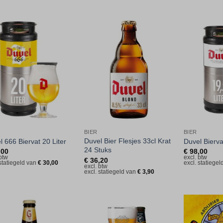
Toevoegen
Toevoegen
aan
aan
verlanglijst
verlanglijst
BIER
BIER
Duvel Bier Flesjes 33cl Krat
l 666 Biervat 20 Liter
Duvel Bierva
24 Stuks
,00
€
98,00
 btw
excl. btw
€
36,20
 statiegeld van
€
30,00
excl. statiege
excl. btw
excl. statiegeld van
€
3,90
Toevoegen
Toevoegen