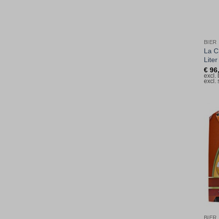
BIER
La C
Liter
€
96
excl.
excl.
BIER