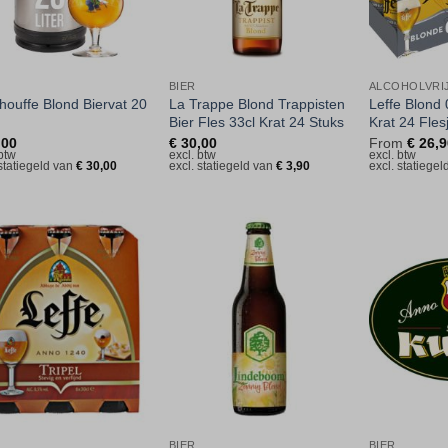
BIER
ALCOHOLVRIJ
houffe Blond Biervat 20
La Trappe Blond Trappisten
Leffe Blond 0
Bier Fles 33cl Krat 24 Stuks
Krat 24 Fles
,00
€
30,00
From
€
26,9
 btw
excl. btw
excl. btw
 statiegeld van
€
30,00
excl. statiegeld van
€
3,90
excl. statiege
Toevoegen
Toevoegen
aan
aan
verlanglijst
verlanglijst
BIER
BIER