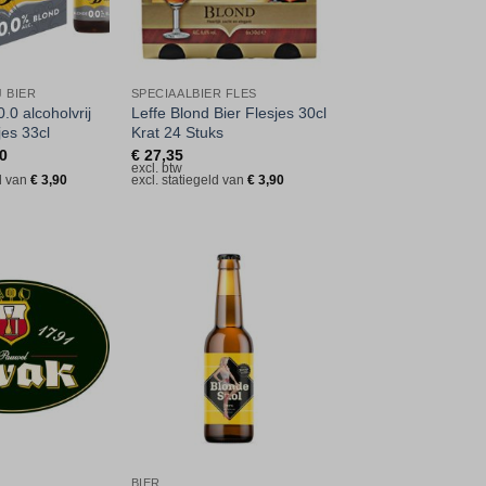
 BIER
SPECIAALBIER FLES
.0 alcoholvrij
Leffe Blond Bier Flesjes 30cl
jes 33cl
Krat 24 Stuks
0
€
27,35
excl. btw
ld van
€
3,90
excl. statiegeld van
€
3,90
Toevoegen
Toevoegen
aan
aan
verlanglijst
verlanglijst
BIER