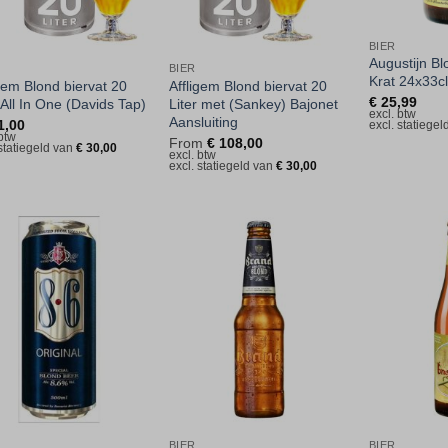
BIER
Augustijn Bl
BIER
Krat 24x33cl
igem Blond biervat 20
Affligem Blond biervat 20
€
25,99
 All In One (Davids Tap)
Liter met (Sankey) Bajonet
excl. btw
Aansluiting
1,00
excl. statiege
 btw
From
€
108,00
 statiegeld van
€
30,00
excl. btw
excl. statiegeld van
€
30,00
Toevoegen
Toevoegen
aan
aan
verlanglijst
verlanglijst
BIER
BIER