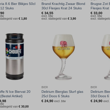
ia 8.6 Bier Blikjes 50cl
Brand Krachtig Zwaar Blond
Brugse Zot 
 12 Stuks
30cl Flesjes Krat 24 Stuks
Flesjes Krat
,90
€
34,55
€
33,00
 btw
excl. btw
excl. btw
 statiegeld van
€
1,80
excl. statiegeld van
€
3,90
excl. statiege
Toevoegen
Toevoegen
aan
aan
verlanglijst
verlanglijst
BIER
BIER
ffe N Ice Biervat 20
Delirium Bierglas Slurf glas
Delirium Bier
 (Bestel Artikel)
25cl Doos 6 Stuks
33cl Doos 6
9,98
€
24,90
€
24,90
excl. btw
excl.
 btw
 statiegeld van
€
30,00