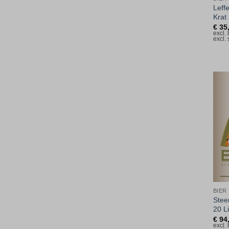
Leffe
Krat
€
35
excl.
excl.
BIER
Stee
20 Li
€
94
excl.