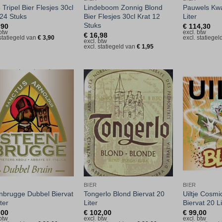
 Tripel Bier Flesjes 30cl
Lindeboom Zonnig Blond
Pauwels Kwa
 24 Stuks
Bier Flesjes 30cl Krat 12
Liter
Stuks
,90
€
114,30
 btw
excl. btw
€
16,98
 statiegeld van
€
3,90
excl. statiege
excl. btw
excl. statiegeld van
€
1,95
Toevoegen
Toevoegen
aan
aan
verlanglijst
verlanglijst
BIER
BIER
nbrugge Dubbel Biervat
Tongerlo Blond Biervat 20
Uiltje Cosmi
ter
Liter
Biervat 20 Li
,00
€
102,00
€
99,00
 btw
excl. btw
excl. btw