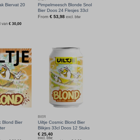
k Biervat 20
Pimpelmeesch Blonde Snol
Bier Doos 24 Flesjes 33cl
From
€
53,98
excl. btw
ld van
€
30,00
Toevoegen
Toevoegen
aan
aan
verlanglijst
verlanglijst
BIER
c Blond Bier
Uiltje Cosmic Blond Bier
ter
Blikjes 33cl Doos 12 Stuks
€
25,40
excl. btw