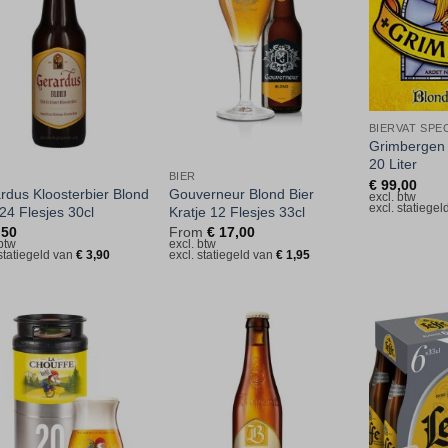
aan
aan
verlanglijst
verlanglijst
BIERVAT SPE
Grimbergen 
20 Liter
BIER
€
99,00
rdus Kloosterbier Blond
Gouverneur Blond Bier
excl. btw
excl. statiege
 24 Flesjes 30cl
Kratje 12 Flesjes 33cl
,50
From
€
17,00
 btw
excl. btw
 statiegeld van
€
3,90
excl. statiegeld van
€
1,95
Toevoegen
Toevoegen
aan
aan
verlanglijst
verlanglijst