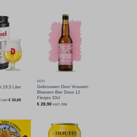
Toevoegen
Toevoegen
aan
aan
verlanglijst
verlanglijst
BIER
Gebrouwen Door Vrouwen
t 19,5 Liter
Bloesem Bier Doos 12
Flesjes 33cl
ld van
€
30,00
€
28,90
excl. btw
Toevoegen
Toevoegen