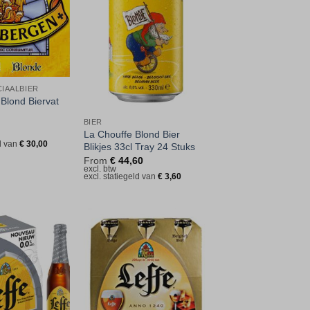
aan
aan
verlanglijst
verlanglijst
CIAALBIER
Blond Biervat
BIER
La Chouffe Blond Bier
ld van
€
30,00
Blikjes 33cl Tray 24 Stuks
From
€
44,60
excl. btw
excl. statiegeld van
€
3,60
Toevoegen
Toevoegen
aan
aan
verlanglijst
verlanglijst