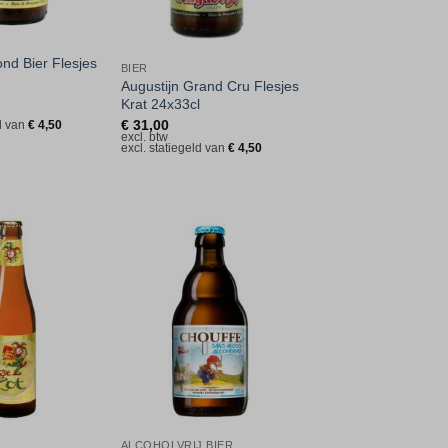
ond Bier Flesjes
BIER
Augustijn Grand Cru Flesjes
Krat 24x33cl
€
31,00
ld van
€
4,50
excl. btw
excl. statiegeld van
€
4,50
Toevoegen
Toevoegen
aan
aan
verlanglijst
verlanglijst
ALCOHOLVRIJ BIER