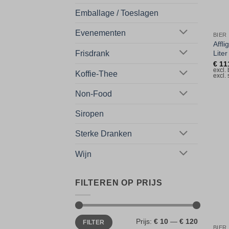
Emballage / Toeslagen
Evenementen
BIER
Affl
Frisdrank
Liter
€
11
excl.
Koffie-Thee
excl.
Non-Food
Siropen
Sterke Dranken
Wijn
FILTEREN OP PRIJS
Min.
Max.
Prijs:
€ 10
—
€ 120
FILTER
prijs
prijs
BIER