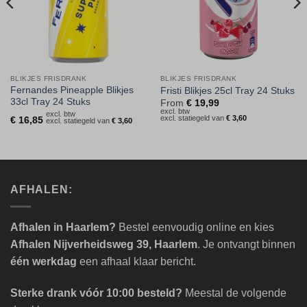
BLIKJES FRISDRANK
BLIKJES FRISDRANK
Fernandes Pineapple Blikjes
Fristi Blikjes 25cl Tray 24 Stuks
33cl Tray 24 Stuks
From
€
19,99
excl. btw
excl. btw
excl. statiegeld van
€
3,60
€
16,85
excl. statiegeld van
€
3,60
AFHALEN:
Afhalen in Haarlem?
Bestel eenvoudig online en kies
Afhalen Nijverheidsweg 39, Haarlem
. Je ontvangt binnen
één werkdag
een afhaal klaar bericht.
Sterke drank vóór 10:00 besteld?
Meestal de volgende