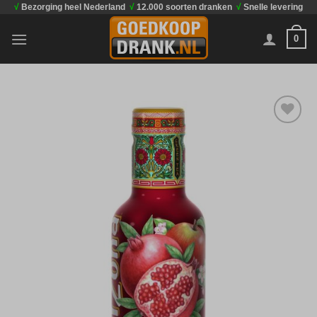
√
Bezorging heel Nederland
√
12.000 soorten dranken
√
Snelle levering
Ga
naar
0
inhoud
Toevoegen
aan
verlanglijst