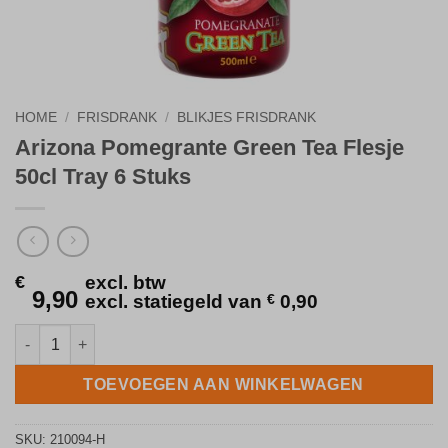
HOME
/
FRISDRANK
/
BLIKJES FRISDRANK
Arizona Pomegrante Green Tea Flesje
50cl Tray 6 Stuks
€
excl. btw
9,90
excl. statiegeld van
€
0,90
Arizona Pomegrante Green Tea Flesje 50cl Tray 6 Stuks aantal
TOEVOEGEN AAN WINKELWAGEN
SKU:
210094-H