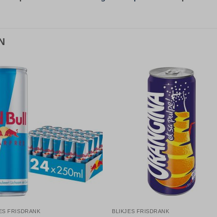
N
Toevoegen
Toevoe
aan
aan
verlanglijst
verlangli
ES FRISDRANK
BLIKJES FRISDRANK