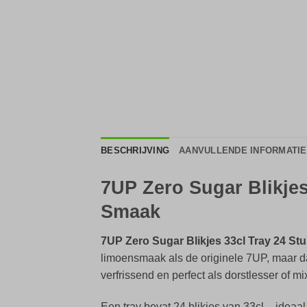
BESCHRIJVING
AANVULLENDE INFORMATIE
7UP Zero Sugar Blikjes
Smaak
7UP Zero Sugar Blikjes 33cl Tray 24 St
limoensmaak als de originele 7UP, maar da
verfrissend en perfect als dorstlesser of mi
Een tray bevat 24 blikjes van 33cl – ideaal