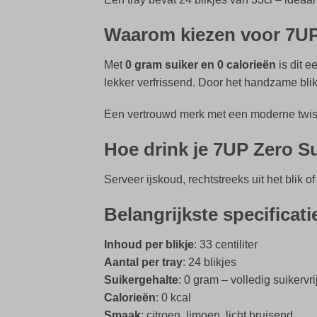
Waarom kiezen voor 7UP
Met
0 gram suiker en 0 calorieën
is dit e
lekker verfrissend. Door het handzame blik
Een vertrouwd merk met een moderne twis
Hoe drink je 7UP Zero S
Serveer ijskoud, rechtstreeks uit het blik o
Belangrijkste specificat
Inhoud per blikje
: 33 centiliter
Aantal per tray
: 24 blikjes
Suikergehalte
: 0 gram – volledig suikervri
Calorieën
: 0 kcal
Smaak
: citroen, limoen, licht bruisend