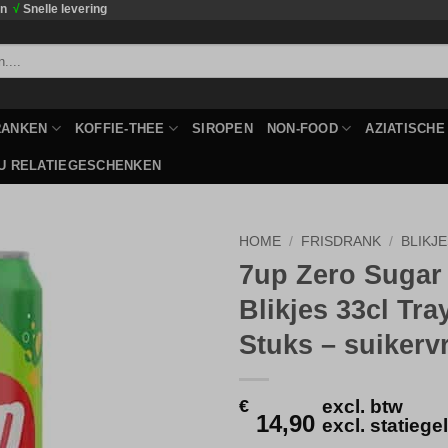
en
√
Snelle levering
RANKEN
KOFFIE-THEE
SIROPEN
NON-FOOD
AZIATISCH
U RELATIEGESCHENKEN
HOME
/
FRISDRANK
/
BLIKJ
7up Zero Sugar
Toevoegen
Blikjes 33cl Tra
aan
verlanglijst
Stuks – suikervr
€
excl. btw
14,90
excl. statieg