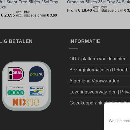
ull Sugar Free Blikjes 25cl Tray
Orangina Blikjes 33cl Tray 24 Stu
uks
excl. btw
From
€
18,40
excl. statiegeld van
€
3
excl. btw
m
€
23,95
excl. statiegeld van
€
3,60
LIG BETALEN
INFORMATIE
ODR-platform voor klachten
Bezorginformatie en Retourb
Algemene Voorwaarden
Leveringsvoorwaarden | Priv
Goedkoopdrank.nl Informatie
We use cooki