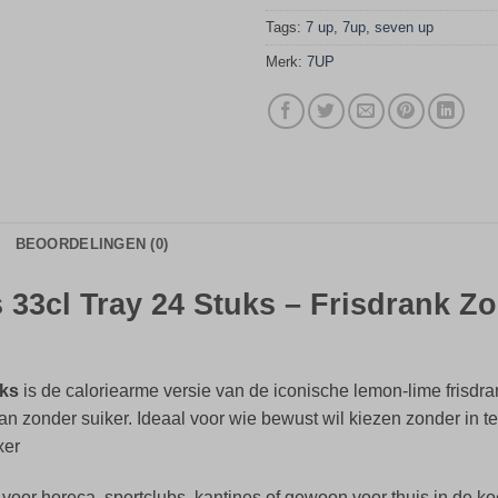
Tags:
7 up
,
7up
,
seven up
Merk:
7UP
BEOORDELINGEN (0)
 33cl Tray 24 Stuks – Frisdrank Zo
uks
is de caloriearme versie van de iconische lemon-lime frisdran
n zonder suiker. Ideaal voor wie bewust wil kiezen zonder in te
xer
 voor horeca, sportclubs, kantines of gewoon voor thuis in de ko