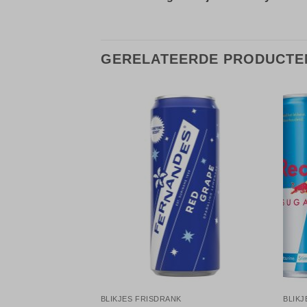
GERELATEERDE PRODUCTE
Toevoegen
Toevoegen
aan
aan
verlanglijst
verlanglijst
BLIKJES FRISDRANK
BLIKJ