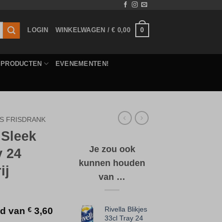
0
LOGIN
WINKELWAGEN /
€
0,00
E PRODUCTEN
EVENEMENTEN!
ES FRISDRANK
 Sleek
Je zou ook
y 24
kunnen houden
ij
van …
Rivella Blikjes
eld van
€
3,60
33cl Tray 24