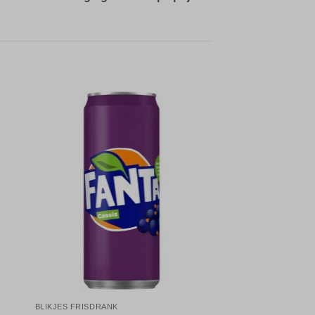
gen
Toevoegen
aan
jst
verlanglijst
BLIKJES FRISDRANK