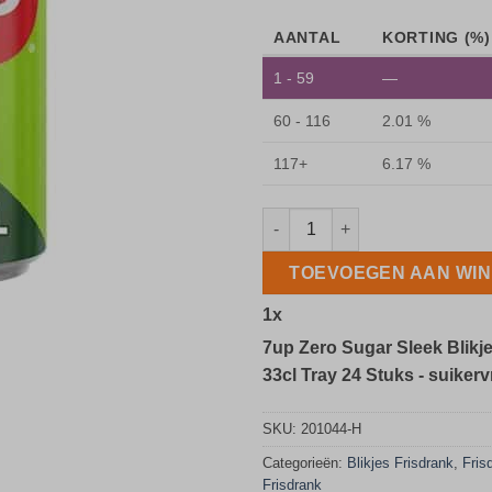
AANTAL
KORTING (%)
1 - 59
—
60 - 116
2.01 %
117+
6.17 %
7up Zero Sugar Sleek Blikjes 33
TOEVOEGEN AAN WI
1
x
7up Zero Sugar Sleek Blikj
33cl Tray 24 Stuks - suikervr
SKU:
201044-H
Categorieën:
Blikjes Frisdrank
,
Fris
Frisdrank