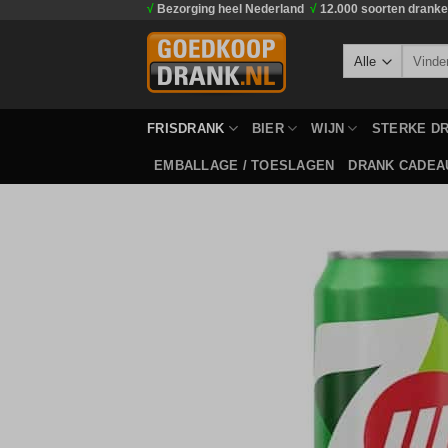
√
Bezorging heel Nederland
√
12.000 soorten drank
Ga
naar
Zoeken
inhoud
naar:
FRISDRANK
BIER
WIJN
STERKE D
EMBALLAGE / TOESLAGEN
DRANK CADEA