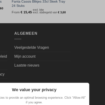
Fanta Cassis Blikjes 33cl Sleek Tray
ks
24 Stuks
,60
excl. btw
From
€
15,45
excl. statiegeld van
€
3,60
ALGEMEEN
Veelgestelde Vragen
eleid
Mijn account
Laatste nieuws
acy
We value your privacy
es to provide an optimal browsing experience. Click “Allow All”
if you agree.