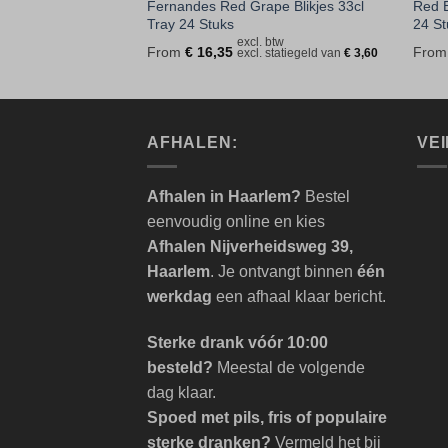
kling Blikjes 33cl
Fernandes Red Grape Blikjes 33cl
Red B
Tray 24 Stuks
24 St
 btw
excl. btw
From
€
16,35
Fro
 statiegeld van
€
3,60
excl. statiegeld van
€
3,60
AFHALEN:
VEI
Afhalen in Haarlem?
Bestel
eenvoudig online en kies
Afhalen Nijverheidsweg 39,
Haarlem
. Je ontvangt binnen
één
werkdag
een afhaal klaar bericht.
Sterke drank vóór 10:00
besteld?
Meestal de volgende
dag klaar.
Spoed met pils, fris of populaire
sterke dranken?
Vermeld het bij