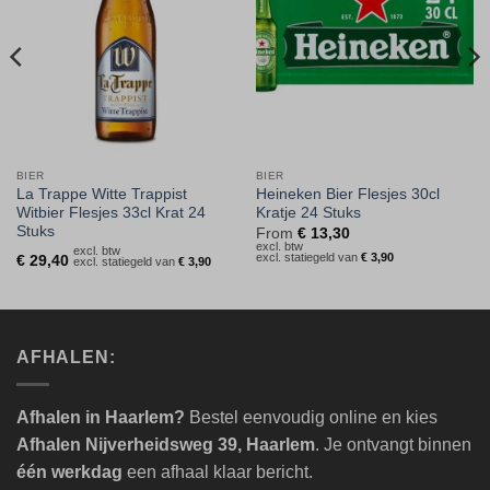
BIER
BIER
La Trappe Witte Trappist
Heineken Bier Flesjes 30cl
Witbier Flesjes 33cl Krat 24
Kratje 24 Stuks
Stuks
From
€
13,30
excl. btw
excl. btw
excl. statiegeld van
€
3,90
€
29,40
excl. statiegeld van
€
3,90
AFHALEN:
Afhalen in Haarlem?
Bestel eenvoudig online en kies
Afhalen Nijverheidsweg 39, Haarlem
. Je ontvangt binnen
één werkdag
een afhaal klaar bericht.