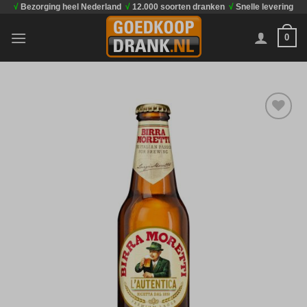
√
Bezorging heel Nederland
√
12.000 soorten dranken
√
Snelle levering
Ga
naar
0
inhoud
Toevoegen
aan
verlanglijst