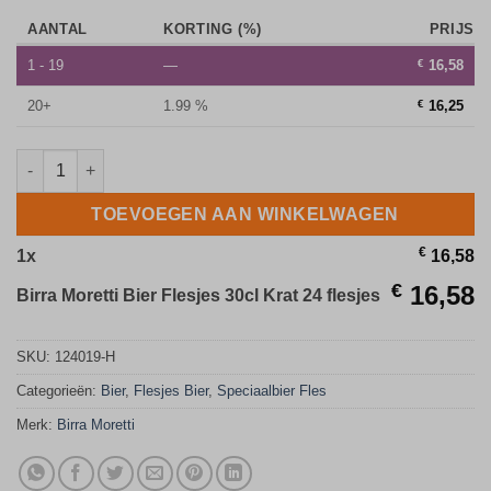
AANTAL
KORTING (%)
PRIJS
1 - 19
—
€
16,58
20+
1.99 %
€
16,25
Birra Moretti Bier Flesjes 30cl Krat 24 flesjes aantal
TOEVOEGEN AAN WINKELWAGEN
€
1
x
16,58
€
16,58
Birra Moretti Bier Flesjes 30cl Krat 24 flesjes
SKU:
124019-H
Categorieën:
Bier
,
Flesjes Bier
,
Speciaalbier Fles
Merk:
Birra Moretti