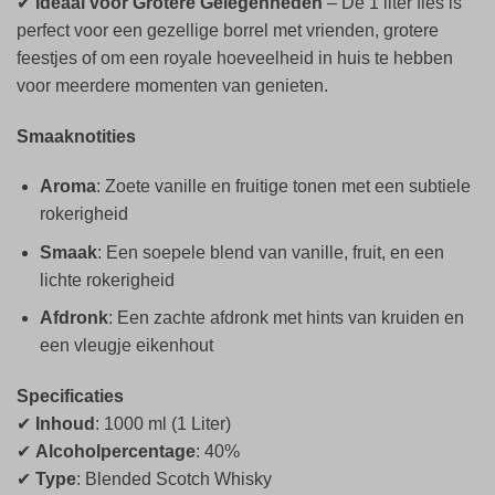
✔
Ideaal voor Grotere Gelegenheden
– De 1 liter fles is
perfect voor een gezellige borrel met vrienden, grotere
feestjes of om een royale hoeveelheid in huis te hebben
voor meerdere momenten van genieten.
Smaaknotities
Aroma
: Zoete vanille en fruitige tonen met een subtiele
rokerigheid
Smaak
: Een soepele blend van vanille, fruit, en een
lichte rokerigheid
Afdronk
: Een zachte afdronk met hints van kruiden en
een vleugje eikenhout
Specificaties
✔
Inhoud
: 1000 ml (1 Liter)
✔
Alcoholpercentage
: 40%
✔
Type
: Blended Scotch Whisky