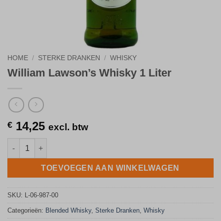
HOME
/
STERKE DRANKEN
/
WHISKY
William Lawson’s Whisky 1 Liter
14,25
€
excl. btw
William Lawson's Whisky 1 Liter aantal
TOEVOEGEN AAN WINKELWAGEN
SKU:
L-06-987-00
Categorieën:
Blended Whisky
,
Sterke Dranken
,
Whisky