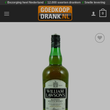
√
Bezorging heel Nederland
√
12.000 soorten dranken
√
Snelle levering
Ga
naar
0
inhoud
Toevoegen
aan
verlanglijst