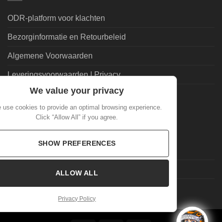
ODR-platform voor klachten
Bezorginformatie en Retourbeleid
Algemene Voorwaarden
Leveringsvoorwaarden | Privacy
We value your privacy
Goedkoopdrank.nl Informatie
 use cookies to provide an optimal browsing experience.
Click “Allow All” if you agree.
ALGEMEEN
SHOW PREFERENCES
Veelgestelde Vragen
Mijn account
ALLOW ALL
Laatste nieuws
Privacy Policy