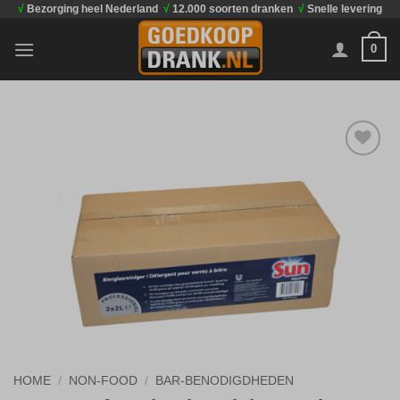
√
Bezorging heel Nederland
√
12.000 soorten dranken
√
Snelle levering
Ga
naar
0
inhoud
Toevoegen
aan
verlanglijst
HOME
/
NON-FOOD
/
BAR-BENODIGDHEDEN