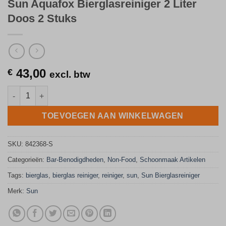
Sun Aquafox Bierglasreiniger 2 Liter
Doos 2 Stuks
43,00
€
excl. btw
Sun Aquafox Bierglasreiniger 2 Liter Doos 2 Stuks aantal
TOEVOEGEN AAN WINKELWAGEN
SKU:
842368-S
Categorieën:
Bar-Benodigdheden
,
Non-Food
,
Schoonmaak Artikelen
Tags:
bierglas
,
bierglas reiniger
,
reiniger
,
sun
,
Sun Bierglasreiniger
Merk:
Sun