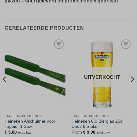
glazen – snel geleverd en professioneel geprijsd!
GERELATEERDE PRODUCTEN
Toevoegen
Toevoegen
aan
aan
verlanglijst
verlanglijst
UITVERKOCHT
BAR-BENODIGDHEDEN
BAR-BENODIGDHEDEN
Heineken Afschuimer voor
Heineken 0.0 Bierglas 25cl
Tapbier 1 Stuk
Doos 6 Stuks
€
5,00
From
€
9,98
excl. btw
excl. btw