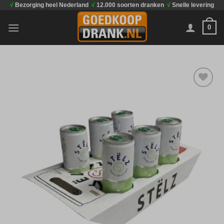
√
Bezorging heel Nederland
√
12.000 soorten dranken
√
Snelle levering
Ga
naar
0
inhoud
Toevoegen
aan
verlanglijst