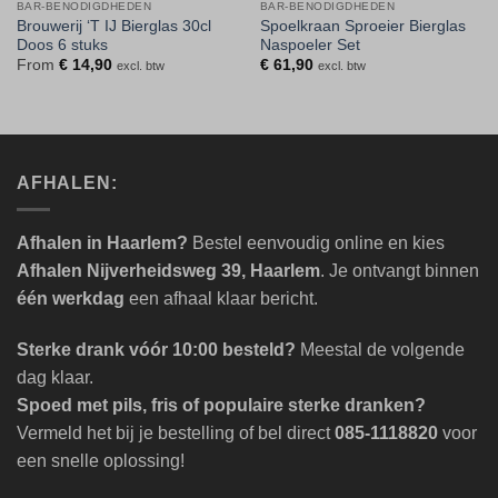
BAR-BENODIGDHEDEN
BAR-BENODIGDHEDEN
Brouwerij ‘T IJ Bierglas 30cl
Spoelkraan Sproeier Bierglas
Doos 6 stuks
Naspoeler Set
From
€
14,90
€
61,90
excl. btw
excl. btw
AFHALEN:
Afhalen in Haarlem?
Bestel eenvoudig online en kies
Afhalen Nijverheidsweg 39, Haarlem
. Je ontvangt binnen
één werkdag
een afhaal klaar bericht.
Sterke drank vóór 10:00 besteld?
Meestal de volgende
dag klaar.
Spoed met pils, fris of populaire sterke dranken?
Vermeld het bij je bestelling of bel direct
085-1118820
voor
een snelle oplossing!