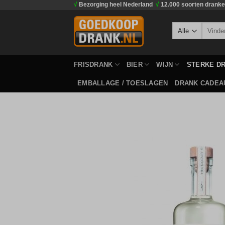
√
Bezorging heel Nederland
√
12.000 soorten drank
Ga
naar
Zoeken
inhoud
naar:
FRISDRANK
BIER
WIJN
STERKE D
EMBALLAGE / TOESLAGEN
DRANK CADEA