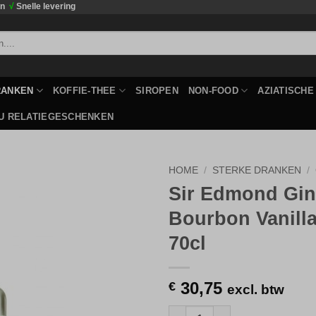
en
√
Snelle levering
RANKEN
KOFFIE-THEE
SIROPEN
NON-FOOD
AZIATISCH
U RELATIEGESCHENKEN
HOME
/
STERKE DRANKEN
/
Sir Edmond Gin
Toevoegen
Bourbon Vanilla
aan
verlanglijst
70cl
30,75
€
excl. btw
Sir Edmond Gin Bourbon Vanill