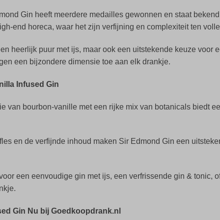
dmond Gin heeft meerdere medailles gewonnen en staat bekend o
igh-end horeca, waar het zijn verfijning en complexiteit ten voll
leen heerlijk puur met ijs, maar ook een uitstekende keuze voor ee
egen een bijzondere dimensie toe aan elk drankje.
lla Infused Gin
ie van bourbon-vanille met een rijke mix van botanicals biedt 
 fles en de verfijnde inhoud maken Sir Edmond Gin een uitsteke
t voor een eenvoudige gin met ijs, een verfrissende gin & tonic,
nkje.
sed Gin Nu bij Goedkoopdrank.nl