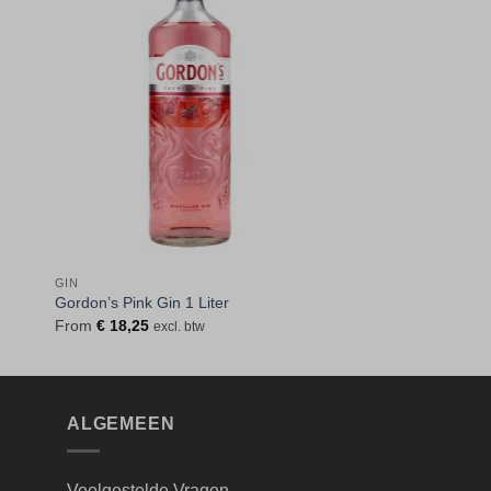
gen
Toevoegen
aan
jst
verlanglijst
GIN
Gordon’s Pink Gin 1 Liter
From
€
18,25
excl. btw
ALGEMEEN
Veelgestelde Vragen