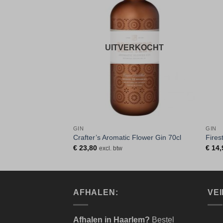
Toevoegen
Toevoegen
aan
aan
verlanglijst
verlanglijst
UITVERKOCHT
GIN
GIN
er
Crafter’s Aromatic Flower Gin 70cl
Fires
€
23,80
€
14,
 btw
excl. btw
AFHALEN:
VEI
Afhalen in Haarlem?
Bestel