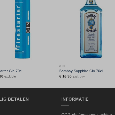
Toevoegen
Toevoe
aan
aan
verlanglijst
verlangli
GIN
tarter Gin 70cl
Bombay Sapphire Gin 70cl
90
€
16,30
excl. btw
excl. btw
LIG BETALEN
INFORMATIE
ODR-platform voor klachten