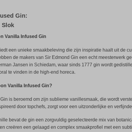
fused Gin:
e Slok
 Vanilla Infused Gin
dt een unieke smaakbeleving die zijn inspiratie haalt uit de cul
, hebben de makers van Sir Edmond Gin een echt meesterwerk ge
man Jansen in Schiedam, waar sinds 1777 gin wordt gedistillee
ral te vinden in de high-end horeca.
n Vanilla Infused Gin?
Gin is beroemd om zijn sublieme vanillesmaak, die wordt verste
ireerd door topchefs, zorgt voor een uitzonderlijke en verfijnd
ille bevat de gin een zorgvuldig geselecteerde mix van botani
en creëren een gelaagd en complex smaakprofiel met een subtie