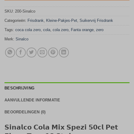
SKU:
200-Sinalco
Categorieën:
Frisdrank
,
Kleine-Pakjes-Pet
,
Suikervrij Frisdrank
Tags:
coca cola zero
,
cola
,
cola zero
,
Fanta orange
,
zero
Merk:
Sinalco
BESCHRIJVING
AANVULLENDE INFORMATIE
BEOORDELINGEN (0)
𝗦𝗶𝗻𝗮𝗹𝗰𝗼 𝗖𝗼𝗹𝗮 𝗠𝗶𝘅 𝗦𝗽𝗲𝘇𝗶 𝟱𝟬𝗰𝗹 𝗣𝗲𝘁