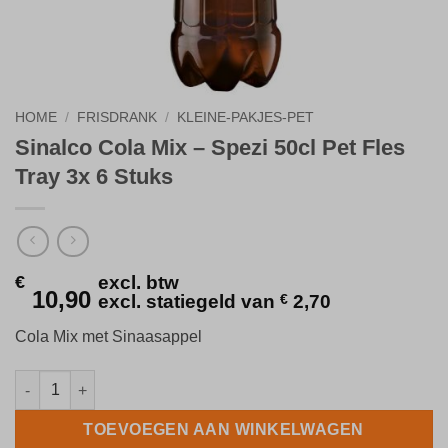
HOME
/
FRISDRANK
/
KLEINE-PAKJES-PET
Sinalco Cola Mix – Spezi 50cl Pet Fles
Tray 3x 6 Stuks
€
excl. btw
10,90
excl. statiegeld van
€
2,70
Cola Mix met Sinaasappel
Sinalco Cola Mix - Spezi 50cl Pet Fles Tray 3x 6 Stuks aantal
TOEVOEGEN AAN WINKELWAGEN