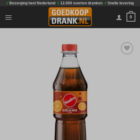
√
Bezorging heel Nederland
√
12.000 soorten dranken
√
Snelle levering
Ga
naar
0
inhoud
Toevoegen
aan
verlanglijst