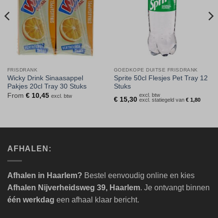
FRISDRANK
GOEDKOPE DUITSE FRISDRANK
Wicky Drink Sinaasappel
Sprite 50cl Flesjes Pet Tray 12
Pakjes 20cl Tray 30 Stuks
Stuks
From
€
10,45
excl. btw
excl. btw
€
15,30
excl. statiegeld van
€
1,80
AFHALEN:
Afhalen in Haarlem?
Bestel eenvoudig online en kies
Afhalen Nijverheidsweg 39, Haarlem
. Je ontvangt binnen
één werkdag
een afhaal klaar bericht.