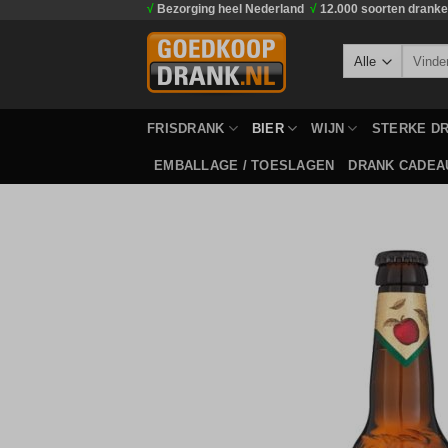
√
Bezorging heel Nederland
√
12.000 soorten drank
Ga
naar
Zoeken
inhoud
naar:
FRISDRANK
BIER
WIJN
STERKE D
EMBALLAGE / TOESLAGEN
DRANK CADEA