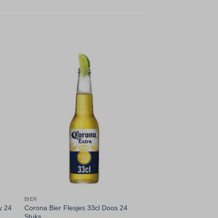
gen
Toevoegen
aan
jst
verlanglijst
BIER
y 24
Corona Bier Flesjes 33cl Doos 24
Stuks