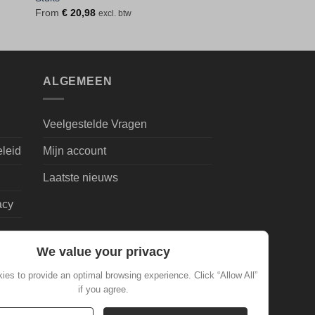
From
€
20,98
excl. btw
ALGEMEEN
Veelgestelde Vragen
eleid
Mijn account
Laatste nieuws
acy
We value your privacy
es to provide an optimal browsing experience. Click “Allow All”
if you agree.