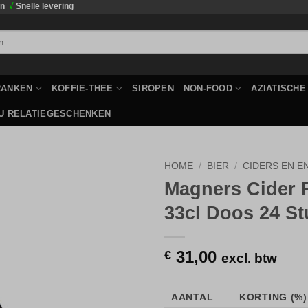
en
√
Snelle levering
RANKEN
KOFFIE-THEE
SIROPEN
NON-FOOD
AZIATISCH
U RELATIEGESCHENKEN
HOME
/
BIER
/
CIDERS EN E
Magners Cider F
Toevoegen
33cl Doos 24 St
aan
verlanglijst
31,00
€
excl. btw
AANTAL
KORTING (%)