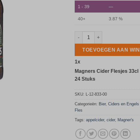
1 - 39
—
40+
3.87 %
Magners Cider Flesjes 33cl Do
TOEVOEGEN AAN WI
1
x
Magners Cider Flesjes 33cl
24 Stuks
SKU:
L-12-833-00
Categorieën:
Bier
,
Ciders en Engels 
Fles
Tags:
appelcider
,
cider
,
Magner's