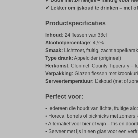
✔ Doos met 24 flesjes – handig voor fee
✔ Lekker om ijskoud te drinken – met of
Productspecificaties
Inhoud:
24 flessen van 33cl
Alcoholpercentage:
4,5%
Smaak:
Lichtzoet, fruitig, zacht appelkarak
Type drank:
Appelcider (origineel)
Herkomst:
Clonmel, County Tipperary – I
Verpakking:
Glazen flessen met kroonkurk 
Serveertemperatuur:
IJskoud (met of zond
Perfect voor:
• Iedereen die houdt van lichte, fruitige a
• Horeca, borrels of picknicks met zomers 
• Alternatief voor bier of wijn – fris en doo
• Serveer met ijs in een glas voor een verf