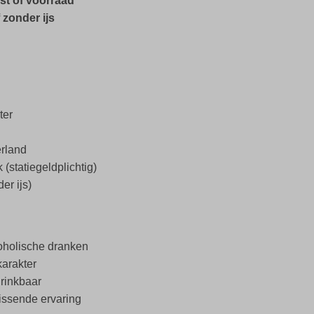
st of voorraad
 zonder ijs
ter
erland
(statiegeldplichtig)
er ijs)
lcoholische dranken
karakter
rdrinkbaar
rissende ervaring