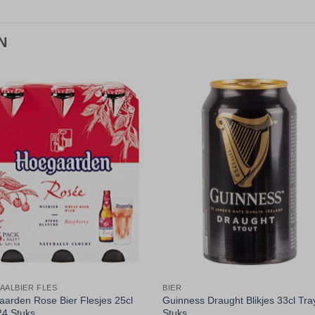
N
Toevoegen
Toevoe
aan
aan
verlanglijst
verlangli
AALBIER FLES
BIER
arden Rose Bier Flesjes 25cl
Guinness Draught Blikjes 33cl Tra
24 Stuks
Stuks