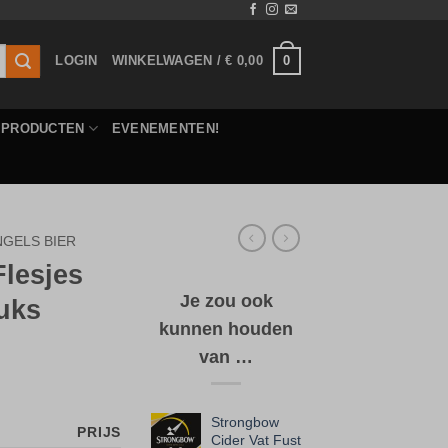
0
LOGIN
WINKELWAGEN /
€
0,00
E PRODUCTEN
EVENEMENTEN!
NGELS BIER
lesjes
Je zou ook
uks
kunnen houden
van …
Strongbow
PRIJS
Cider Vat Fust