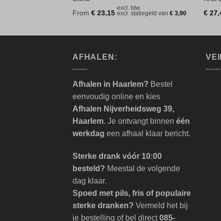
excl. btw
From
€
23,15
€
27,
excl. statiegeld van
€
3,90
AFHALEN:
VEI
Afhalen in Haarlem?
Bestel
eenvoudig online en kies
Afhalen Nijverheidsweg 39,
Haarlem
. Je ontvangt binnen
één
werkdag
een afhaal klaar bericht.
Sterke drank vóór 10:00
besteld?
Meestal de volgende
dag klaar.
Spoed met pils, fris of populaire
sterke dranken?
Vermeld het bij
je bestelling of bel direct
085-