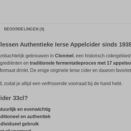
BEOORDELINGEN (0)
lessen Authentieke Ierse Appelcider sinds 193
mbachtelijk gebrouwen in
Clonmel
, een historisch cidergebied 
ingrediënten en
traditionele fermentatieproces met 17 appels
formaat drinkt. De enige originele Ierse cider en daarom favoriet
l
, zodat je altijd een verfrissende voorraad bij de hand hebt.
ider 33cl?
tuurlijk en evenwichtig
ditioneel en authentiek
ndividueel gebruik