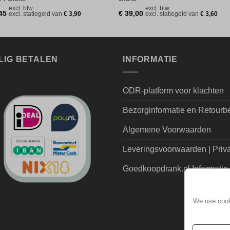
excl. btw
excl. btw
45
€
39,00
excl. statiegeld van
€
3,90
excl. statiegeld van
€
3,60
LIG BETALEN
INFORMATIE
ODR-platform voor klachten
Bezorginformatie en Retourb
Algemene Voorwaarden
Leveringsvoorwaarden | Priv
Goedkoopdrank.nl Informatie
We use cooki