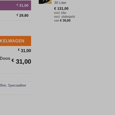
30 Liter
€
31,00
€
131,00
excl. btw
€
29,80
excl. statiegeld
van
€
30,00
os 24 Stuks aantal
NKELWAGEN
€
31,00
 Doos
€
31,00
Bier
,
Speciaalbier