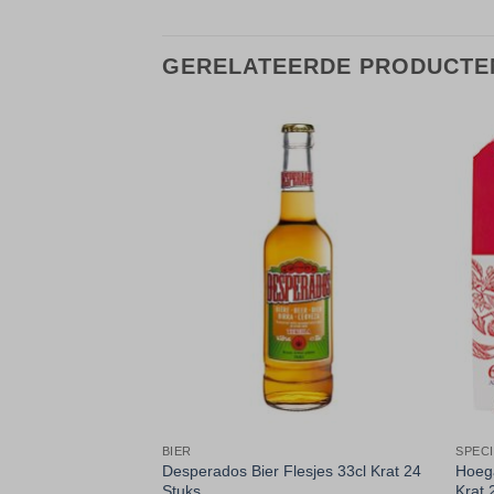
GERELATEERDE PRODUCTE
Toevoegen
Toevoegen
aan
aan
verlanglijst
verlanglijst
BIER
BIER
SPECI
der Fles 33cl Doos
Desperados Bier Flesjes 33cl Krat 24
Hoega
Stuks
Krat 