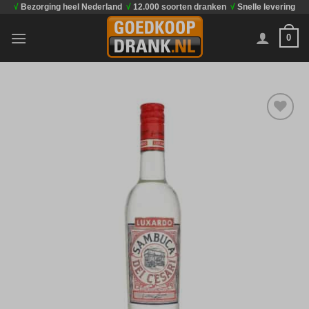
√
Bezorging heel Nederland
√
12.000 soorten dranken
√
Snelle levering
Ga
naar
0
inhoud
Toevoegen
aan
verlanglijst