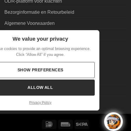
ODR-platform voor klachten
Bezorginformatie en Retourbeleid
Algemene Voorwaarden
Leveringsvoorwaarden | Privacy
We value your privacy
Goedkoopdrank.nl Informatie
e cookies to provide an optimal browsing experience.
Click “Allow All” if you agree.
ALGEMEEN
SHOW PREFERENCES
Veelgestelde Vragen
ALLOW ALL
Mijn account
Laatste nieuws
Privacy Policy
IDeal
Invoice
Sepa