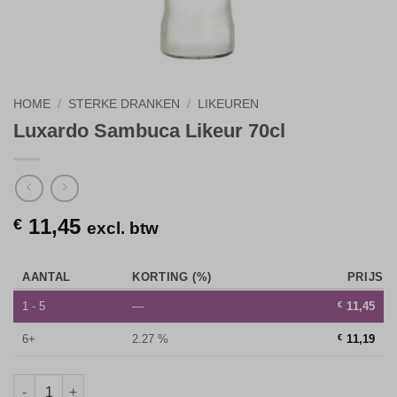
HOME
/
STERKE DRANKEN
/
LIKEUREN
Luxardo Sambuca Likeur 70cl
11,45
€
excl. btw
AANTAL
KORTING (%)
PRIJS
1 - 5
—
€
11,45
6+
2.27 %
€
11,19
Luxardo Sambuca Likeur 70cl aantal