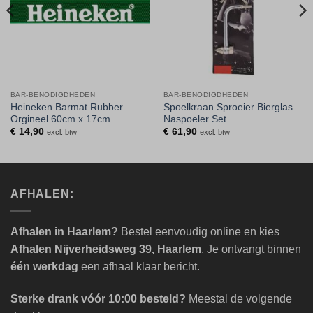
BAR-BENODIGDHEDEN
BAR-BENODIGDHEDEN
Heineken Barmat Rubber
Spoelkraan Sproeier Bierglas
Orgineel 60cm x 17cm
Naspoeler Set
€
14,90
€
61,90
excl. btw
excl. btw
AFHALEN:
Afhalen in Haarlem?
Bestel eenvoudig online en kies
Afhalen Nijverheidsweg 39, Haarlem
. Je ontvangt binnen
één werkdag
een afhaal klaar bericht.
Sterke drank vóór 10:00 besteld?
Meestal de volgende