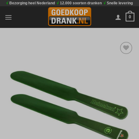
√
Bezorging heel Nederland
√
12.000 soorten dranken
√
Snelle levering
Ga
naar
0
inhoud
Toevoegen
aan
verlanglijst