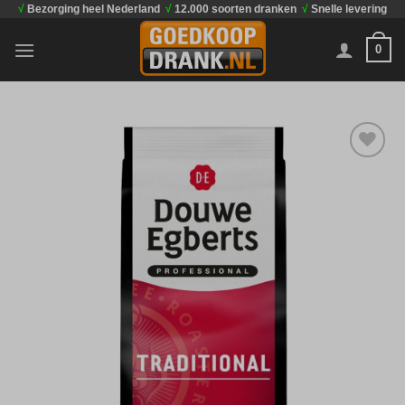
√
Bezorging heel Nederland
√
12.000 soorten dranken
√
Snelle levering
Ga
naar
0
inhoud
Toevoegen
aan
verlanglijst