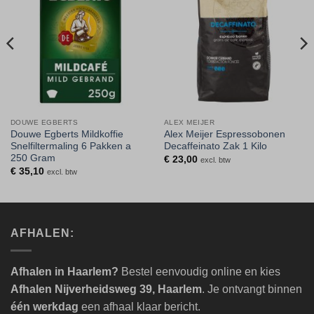
DOUWE EGBERTS
ALEX MEIJER
Douwe Egberts Mildkoffie
Alex Meijer Espressobonen
Snelfiltermaling 6 Pakken a
Decaffeinato Zak 1 Kilo
250 Gram
€
23,00
excl. btw
€
35,10
excl. btw
AFHALEN:
Afhalen in Haarlem?
Bestel eenvoudig online en kies
Afhalen Nijverheidsweg 39, Haarlem
. Je ontvangt binnen
één werkdag
een afhaal klaar bericht.