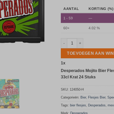
AANTAL
KORTING (%)
1 - 59
—
60+
4.02 %
Desperados Mojito Bier Flesjes
TOEVOEGEN AAN WI
1
x
Desperados Mojito Bier Fle
33cl Krat 24 Stuks
SKU:
124050-H
Categorieën:
Bier
,
Flesjes Bier
,
Spec
Tags:
bier flesjes
,
Desperados
,
mex
Merk:
Desperados