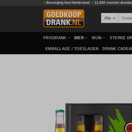
√
Bezorging heel Nederland
√
12.000 soorten drank
Ga
naar
Zoeken
inhoud
naar:
FRISDRANK
BIER
WIJN
STERKE D
EMBALLAGE / TOESLAGEN
DRANK CADEA