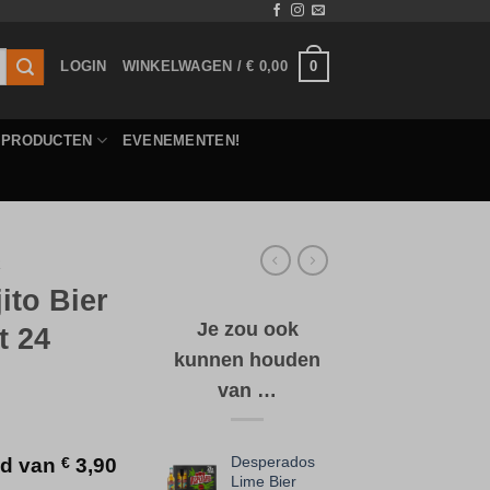
0
LOGIN
WINKELWAGEN /
€
0,00
E PRODUCTEN
EVENEMENTEN!
R
ito Bier
Je zou ook
t 24
kunnen houden
van …
Desperados
eld van
€
3,90
Lime Bier