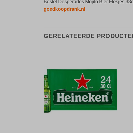
Bestel Desperados Mojito Bier Flesjes 33c
goedkoopdrank.nl
GERELATEERDE PRODUCTE
Toevoegen
Toevoegen
aan
aan
verlanglijst
verlanglijst