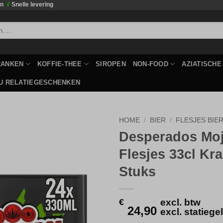
en
√
Snelle levering
RANKEN
KOFFIE-THEE
SIROPEN
NON-FOOD
AZIATISCH
U RELATIEGESCHENKEN
HOME
/
BIER
/
FLESJES BIE
Desperados Moj
Toevoegen
Flesjes 33cl Kra
aan
verlanglijst
Stuks
€
excl. btw
24,90
excl. statieg