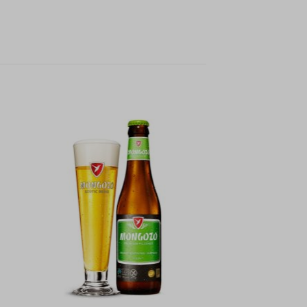
gen
Toevoegen
aan
jst
verlanglijst