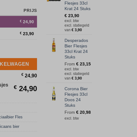
Flesjes 33cl
Krat 24 Stuks
PRIJS
€
23,90
excl. btw
€
24,90
excl. statiegeld
van
€
3,90
€
23,90
Desperados
Bier Flesjes
 33cl Krat 24 Stuks aantal
33cl Krat 24
Stuks
NKELWAGEN
From
€
23,15
excl. btw
excl. statiegeld
€
24,90
van
€
3,90
sjes
€
24,90
Corona Bier
Flesjes 33cl
Doos 24
Stuks
From
€
20,98
iaalbier Fles
excl. btw
icaans bier