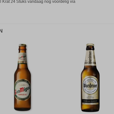
l Krat 24 Stuks vandaag nog voordelig via
N
Toevoegen
Toevoe
aan
aan
verlanglijst
verlangli