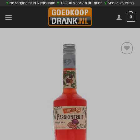
√
Bezorging heel Nederland
√
12.000 soorten dranken
√
Snelle levering
Ga
naar
0
inhoud
Toevoegen
aan
verlanglijst