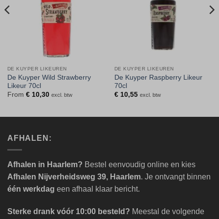
DE KUYPER LIKEUREN
DE KUYPER LIKEUREN
De Kuyper Wild Strawberry
De Kuyper Raspberry Likeur
Likeur 70cl
70cl
From
€
10,30
€
10,55
excl. btw
excl. btw
AFHALEN:
Afhalen in Haarlem?
Bestel eenvoudig online en kies
Afhalen Nijverheidsweg 39, Haarlem
. Je ontvangt binnen
één werkdag
een afhaal klaar bericht.
Sterke drank vóór 10:00 besteld?
Meestal de volgende