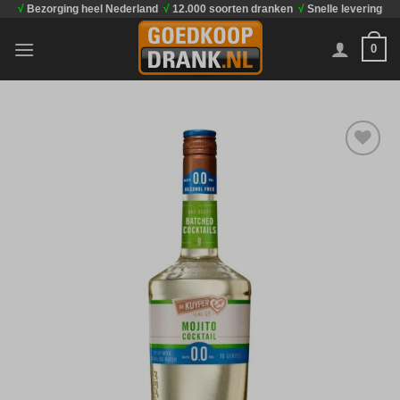
√
Bezorging heel Nederland
√
12.000 soorten dranken
√
Snelle levering
Ga
naar
0
inhoud
Toevoegen
aan
verlanglijst