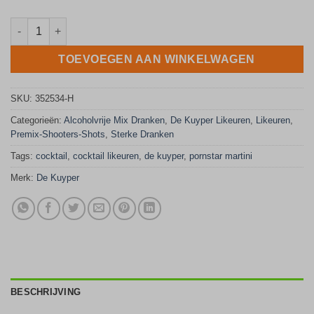
De Kuyper Batched Mojito 0.0% Cocktail 1 liter - Kant & Klaar Al
TOEVOEGEN AAN WINKELWAGEN
SKU:
352534-H
Categorieën:
Alcoholvrije Mix Dranken
,
De Kuyper Likeuren
,
Likeuren
,
Premix-Shooters-Shots
,
Sterke Dranken
Tags:
cocktail
,
cocktail likeuren
,
de kuyper
,
pornstar martini
Merk:
De Kuyper
BESCHRIJVING