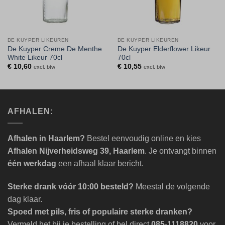
DE KUYPER LIKEUREN
DE KUYPER LIKEUREN
De Kuyper Creme De Menthe
De Kuyper Elderflower Likeur
White Likeur 70cl
70cl
€
10,60
€
10,55
excl. btw
excl. btw
AFHALEN:
Afhalen in Haarlem?
Bestel eenvoudig online en kies
Afhalen Nijverheidsweg 39, Haarlem
. Je ontvangt binnen
één werkdag
een afhaal klaar bericht.
Sterke drank vóór 10:00 besteld?
Meestal de volgende
dag klaar.
Spoed met pils, fris of populaire sterke dranken?
Vermeld het bij je bestelling of bel direct
085-1118820
voor