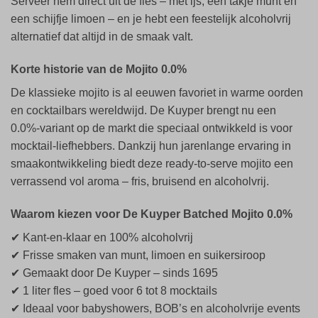
Serveer hem direct uit de fles – met ijs, een takje munt en
een schijfje limoen – en je hebt een feestelijk alcoholvrij
alternatief dat altijd in de smaak valt.
Korte historie van de Mojito 0.0%
De klassieke mojito is al eeuwen favoriet in warme oorden
en cocktailbars wereldwijd. De Kuyper brengt nu een
0.0%-variant op de markt die speciaal ontwikkeld is voor
mocktail-liefhebbers. Dankzij hun jarenlange ervaring in
smaakontwikkeling biedt deze ready-to-serve mojito een
verrassend vol aroma – fris, bruisend en alcoholvrij.
Waarom kiezen voor De Kuyper Batched Mojito 0.0%
✔ Kant-en-klaar en 100% alcoholvrij
✔ Frisse smaken van munt, limoen en suikersiroop
✔ Gemaakt door De Kuyper – sinds 1695
✔ 1 liter fles – goed voor 6 tot 8 mocktails
✔ Ideaal voor babyshowers, BOB’s en alcoholvrije events