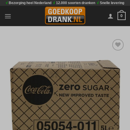
√
Bezorging heel Nederland
√
12.000 soorten dranken
√
Snelle levering
Ga
naar
0
inhoud
Toevoegen
aan
verlanglijst