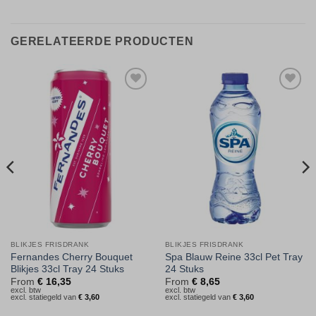
GERELATEERDE PRODUCTEN
Toevoegen
Toevoegen
aan
aan
verlanglijst
verlanglijst
BLIKJES FRISDRANK
BLIKJES FRISDRANK
Fernandes Cherry Bouquet
Spa Blauw Reine 33cl Pet Tray
Blikjes 33cl Tray 24 Stuks
24 Stuks
From
€
16,35
From
€
8,65
excl. btw
excl. btw
excl. statiegeld van
€
3,60
excl. statiegeld van
€
3,60