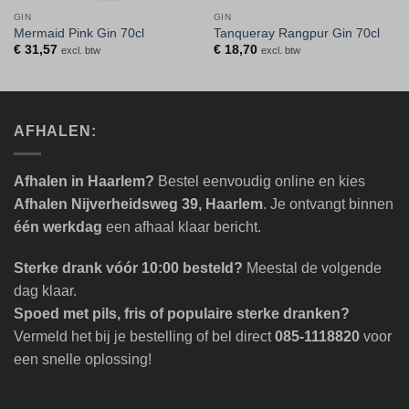
GIN
GIN
Mermaid Pink Gin 70cl
Tanqueray Rangpur Gin 70cl
€
31,57
€
18,70
excl. btw
excl. btw
AFHALEN:
Afhalen in Haarlem?
Bestel eenvoudig online en kies
Afhalen Nijverheidsweg 39, Haarlem
. Je ontvangt binnen
één werkdag
een afhaal klaar bericht.
Sterke drank vóór 10:00 besteld?
Meestal de volgende
dag klaar.
Spoed met pils, fris of populaire sterke dranken?
Vermeld het bij je bestelling of bel direct
085-1118820
voor
een snelle oplossing!