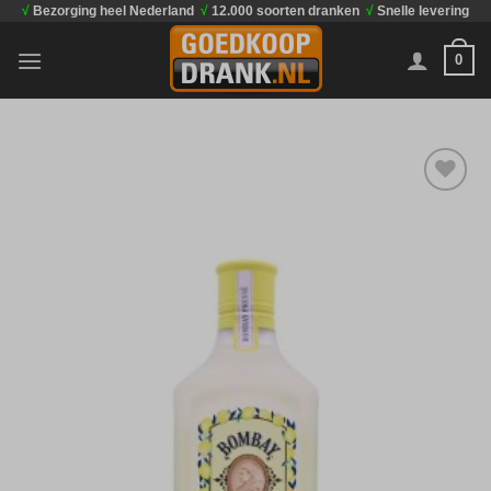
√
Bezorging heel Nederland
√
12.000 soorten dranken
√
Snelle levering
Ga
naar
0
inhoud
Toevoegen
aan
verlanglijst