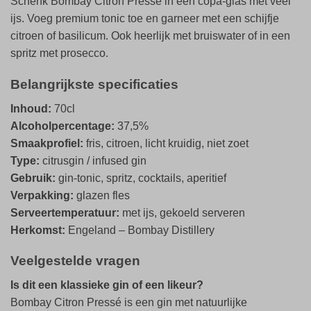
Schenk Bombay Citron Pressé in een copa-glas met veel
ijs. Voeg premium tonic toe en garneer met een schijfje
citroen of basilicum. Ook heerlijk met bruiswater of in een
spritz met prosecco.
Belangrijkste specificaties
Inhoud:
70cl
Alcoholpercentage:
37,5%
Smaakprofiel:
fris, citroen, licht kruidig, niet zoet
Type:
citrusgin / infused gin
Gebruik:
gin-tonic, spritz, cocktails, aperitief
Verpakking:
glazen fles
Serveertemperatuur:
met ijs, gekoeld serveren
Herkomst:
Engeland – Bombay Distillery
Veelgestelde vragen
Is dit een klassieke gin of een likeur?
Bombay Citron Pressé is een gin met natuurlijke