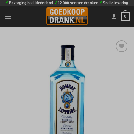
√
Bezorging heel Nederland
√
12.000 soorten dranken
√
Snelle levering
Ga
naar
0
inhoud
Toevoegen
aan
verlanglijst