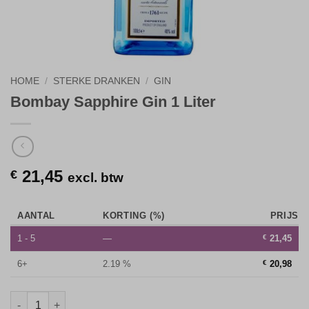
HOME
/
STERKE DRANKEN
/
GIN
Bombay Sapphire Gin 1 Liter
21,45
€
excl. btw
AANTAL
KORTING (%)
PRIJS
1 - 5
—
€
21,45
6+
2.19 %
€
20,98
Bombay Sapphire Gin 1 Liter aantal