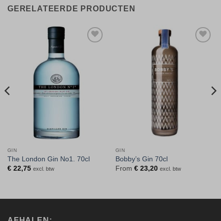
GERELATEERDE PRODUCTEN
Toevoegen
Toevoegen
aan
aan
verlanglijst
verlanglijst
GIN
GIN
The London Gin No1. 70cl
Bobby’s Gin 70cl
€
22,75
From
€
23,20
excl. btw
excl. btw
AFHALEN: