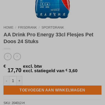
HOME
/
FRISDRANK
/
SPORTDRANK
AA Drink Pro Energy 33cl Flesjes Pet
Doos 24 Stuks
€
excl. btw
17,70
excl. statiegeld van
€
3,60
AA Drink Pro Energy 33cl Flesjes Pet Doos 24 Stuks aantal
TOEVOEGEN AAN WINKELWAGEN
SKU:
204012-H