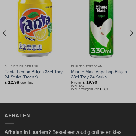
Toevoegen
Toevoegen
aan
aan
verlanglijst
verlanglijst
BLIKJES FRISDRANK
BLIKJES FRISDRANK
Fanta Lemon Blikjes 33cl Tray
Minute Maid Appelsap Blikjes
24 Stuks (Deens)
33cl Tray 24 Stuks
€
12,98
From
€
19,90
excl. btw
excl. btw
excl. statiegeld van
€
3,60
AFHALEN:
Afhalen in Haarlem?
Bestel eenvoudig online en kies