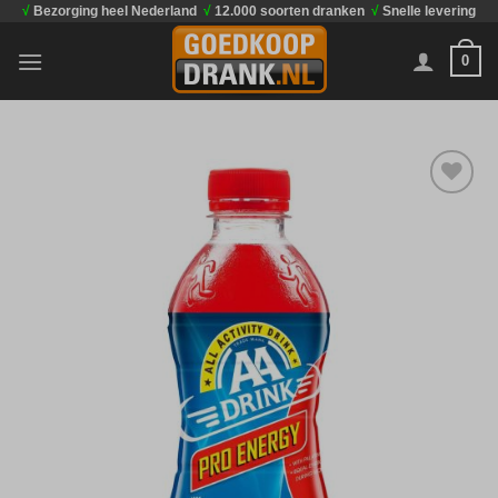
√
Bezorging heel Nederland
√
12.000 soorten dranken
√
Snelle levering
Ga
naar
0
inhoud
Toevoegen
aan
verlanglijst