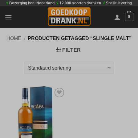
√
Bezorging heel Nederland
√
12.000 soorten dranken
√
Snelle levering
Ga
naar
0
inhoud
HOME
/
PRODUCTEN GETAGGED “SLINGLE MALT”
FILTER
Toevoegen
aan
verlanglijst