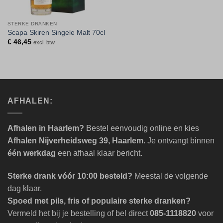
STERKE DRANKEN
Scapa Skiren Singele Malt 70cl
€
46,45
excl. btw
AFHALEN:
Afhalen in Haarlem?
Bestel eenvoudig online en kies
Afhalen Nijverheidsweg 39, Haarlem
. Je ontvangt binnen
één werkdag
een afhaal klaar bericht.
Sterke drank vóór 10:00 besteld?
Meestal de volgende
dag klaar.
Spoed met pils, fris of populaire sterke dranken?
Vermeld het bij je bestelling of bel direct
085-1118820
voor