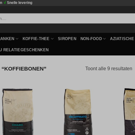
en
√
Snelle levering
RANKEN
KOFFIE-THEE
SIROPEN
NON-FOOD
AZIATISCH
U RELATIEGESCHENKEN
“KOFFIEBONEN”
Toont alle 9 resultaten
Toevoegen
Toevoegen
aan
aan
verlanglijst
verlanglijst