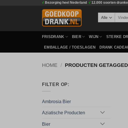
√
Bezorging heel Nederland
√
12.000 soorten drank
Ga
naar
Zoeken
inhoud
naar:
FRISDRANK
BIER
WIJN
STERKE D
EMBALLAGE / TOESLAGEN
DRANK CADEA
HOME
/
PRODUCTEN GETAGGED 
FILTER OP:
Ambrosia Bier
Aziatische Producten
Bier