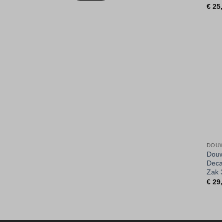
€
25
DOU
Douw
Deca
Zak 
€
29