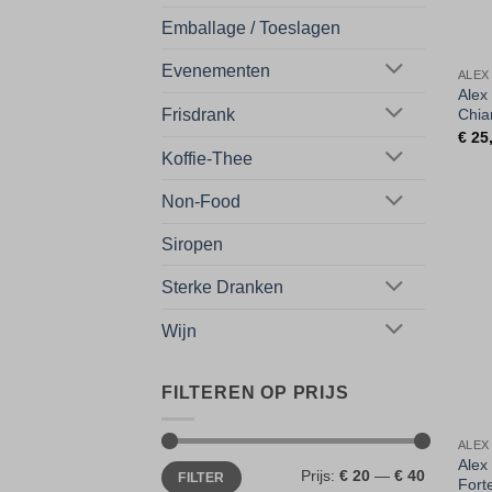
Emballage / Toeslagen
Evenementen
ALEX
Alex
Frisdrank
Chia
€
25
Koffie-Thee
Non-Food
Siropen
Sterke Dranken
Wijn
FILTEREN OP PRIJS
ALEX
Alex
Min.
Max.
Prijs:
€ 20
—
€ 40
FILTER
prijs
prijs
Forte