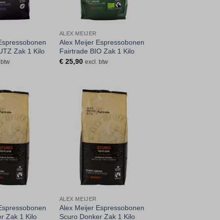
ALEX MEIJER
 Espressobonen
Alex Meijer Espressobonen
UTZ Zak 1 Kilo
Fairtrade BIO Zak 1 Kilo
€
25,90
 btw
excl. btw
Toevoegen
Toevoegen
aan
aan
verlanglijst
verlanglijst
ALEX MEIJER
 Espressobonen
Alex Meijer Espressobonen
r Zak 1 Kilo
Scuro Donker Zak 1 Kilo