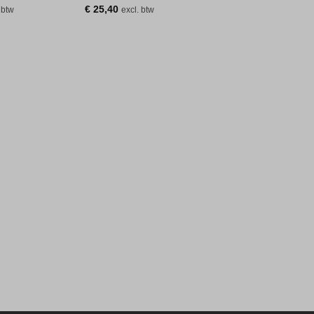
€
25,40
 btw
excl. btw