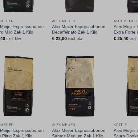
 MEIJER
ALEX MEIJER
ALEX MEIJER
 Meijer Espressobonen
Alex Meijer Espressobonen
Alex Meijer
ro Mild Zak 1 Kilo
Decaffeinato Zak 1 Kilo
Extra Forte 
,40
€
23,00
€
25,40
excl. btw
excl. btw
excl.
Toevoegen
Toevoegen
aan
aan
verlanglijst
verlanglijst
 MEIJER
ALEX MEIJER
KOFFIE
 Meijer Espressobonen
Alex Meijer Espressobonen
Alex Meijer
 Pittig Zak 1 Kilo
Santos Medium Zak 1 Kilo
Scuro Donke