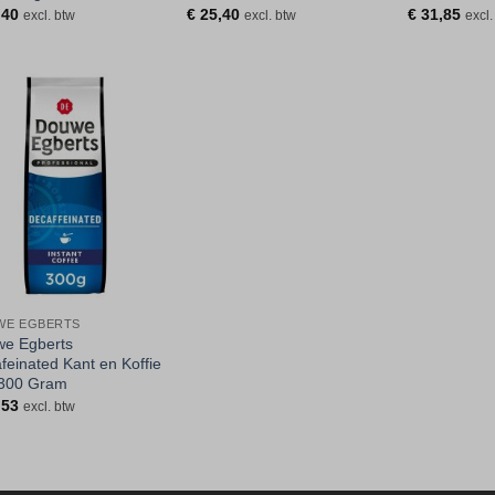
,40
€
25,40
€
31,85
excl. btw
excl. btw
excl.
Toevoegen
aan
verlanglijst
WE EGBERTS
e Egberts
feinated Kant en Koffie
300 Gram
,53
excl. btw