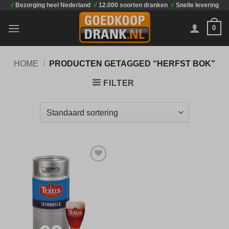
√
Bezorging heel Nederland
√
12.000 soorten dranken
√
Snelle levering
Ga
naar
0
inhoud
HOME
/
PRODUCTEN GETAGGED “HERFST BOK”
FILTER
Toevoegen
aan
verlanglijst