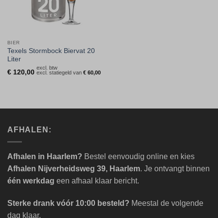
BIER
Texels Stormbock Biervat 20
Liter
excl. btw
€
120,00
excl. statiegeld van
€
60,00
AFHALEN:
Afhalen in Haarlem?
Bestel eenvoudig online en kies
Afhalen Nijverheidsweg 39, Haarlem
. Je ontvangt binnen
één werkdag
een afhaal klaar bericht.
Sterke drank vóór 10:00 besteld?
Meestal de volgende
dag klaar.