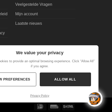
Veelgestelde Vragen
eleid
Mijn account
Laatste nieuws
acy
We value your privacy
kies to provide an optimal browsing experience. Click “Allow All”
if you agree.
W PREFERENCES
ALLOW ALL
Privacy Policy
IDeal
Invoice
Sepa