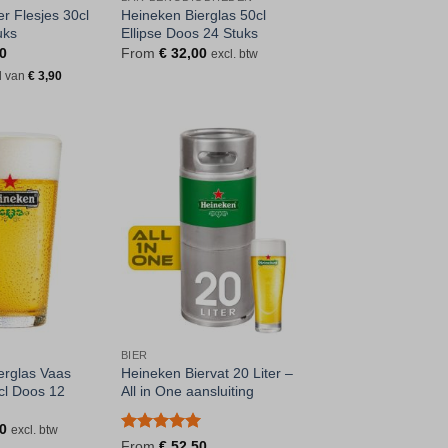
r Flesjes 30cl
Heineken Bierglas 50cl
uks
Ellipse Doos 24 Stuks
0
From
€
32,00
excl. btw
ld van
€
3,90
Toevoegen
Toevoegen
aan
aan
verlanglijst
verlanglijst
BIER
erglas Vaas
Heineken Biervat 20 Liter –
l Doos 12
All in One aansluiting
0
excl. btw
Gewaardeerd
From
€
52,50