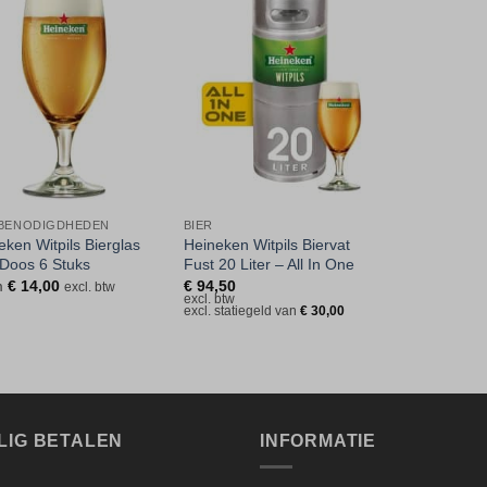
Toevoegen
Toevoegen
aan
aan
verlanglijst
verlanglijst
BENODIGDHEDEN
BIER
eken Witpils Bierglas
Heineken Witpils Biervat
 Doos 6 Stuks
Fust 20 Liter – All In One
m
€
14,00
€
94,50
excl. btw
excl. btw
excl. statiegeld van
€
30,00
LIG BETALEN
INFORMATIE