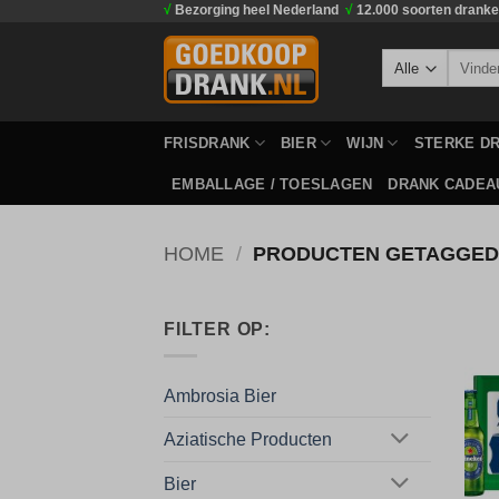
√
Bezorging heel Nederland
√
12.000 soorten drank
Ga
naar
Zoeken
inhoud
naar:
FRISDRANK
BIER
WIJN
STERKE D
EMBALLAGE / TOESLAGEN
DRANK CADEA
HOME
/
PRODUCTEN GETAGGED 
FILTER OP:
Ambrosia Bier
Aziatische Producten
Bier