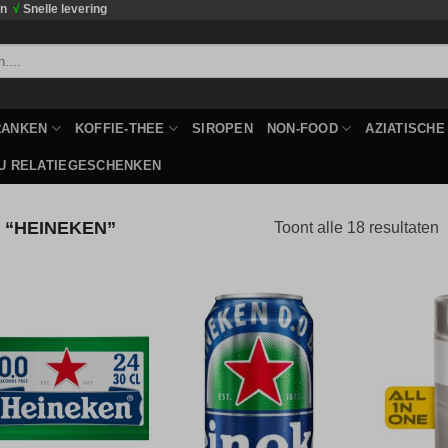
en
√
Snelle levering
RANKEN
KOFFIE-THEE
SIROPEN
NON-FOOD
AZIATISCH
U RELATIEGESCHENKEN
“HEINEKEN”
Toont alle 18 resultaten
Toevoegen
Toevoegen
aan
aan
verlanglijst
verlanglijst