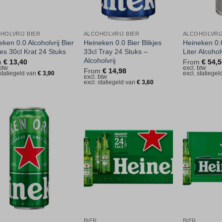
HOLVRIJ BIER
ALCOHOLVRIJ BIER
ALCOHOLVRIJ
ken 0.0 Alcoholvrij Bier
Heineken 0.0 Bier Blikjes
Heineken 0.
jes 30cl Krat 24 Stuks
33cl Tray 24 Stuks –
Liter Alcoholv
Alcoholvrij
m
€
13,40
From
€
54,5
 btw
excl. btw
From
€
14,98
 statiegeld van
€
3,90
excl. statiege
excl. btw
excl. statiegeld van
€
3,60
Toevoegen
Toevoegen
aan
aan
verlanglijst
verlanglijst
BIER
BIER