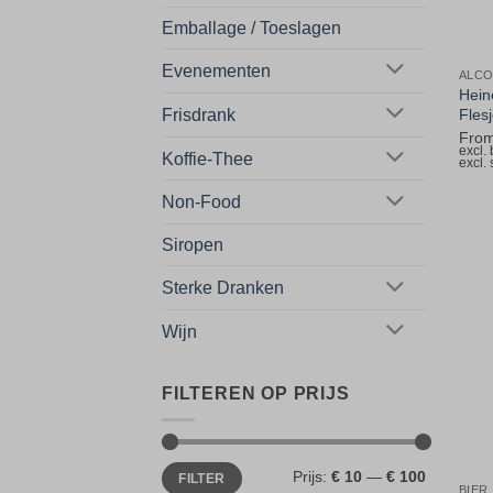
Emballage / Toeslagen
Evenementen
ALCO
Heine
Frisdrank
Fles
Fro
excl.
Koffie-Thee
excl.
Non-Food
Siropen
Sterke Dranken
Wijn
FILTEREN OP PRIJS
Min.
Max.
Prijs:
€ 10
—
€ 100
FILTER
prijs
prijs
BIER