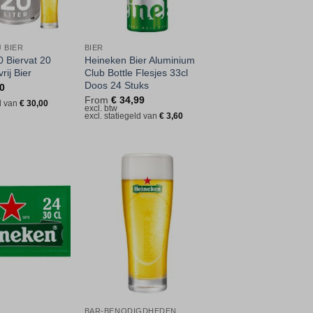
 BIER
BIER
0 Biervat 20
Heineken Bier Aluminium
rij Bier
Club Bottle Flesjes 33cl
Doos 24 Stuks
0
From
€
34,99
ld van
€
30,00
excl. btw
excl. statiegeld van
€
3,60
Toevoegen
Toevoegen
aan
aan
verlanglijst
verlanglijst
BAR-BENODIGDHEDEN