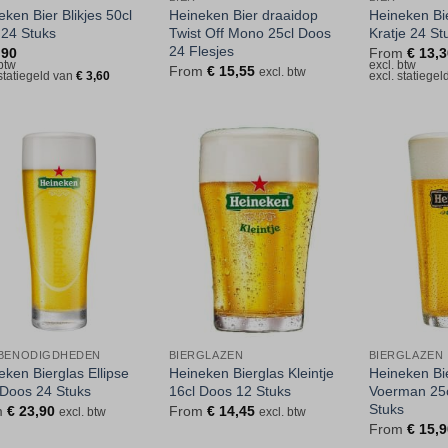
eken Bier Blikjes 50cl
Heineken Bier draaidop
Heineken Bie
 24 Stuks
Twist Off Mono 25cl Doos
Kratje 24 St
24 Flesjes
,90
From
€
13,3
 btw
excl. btw
From
€
15,55
excl. btw
 statiegeld van
€
3,60
excl. statiege
Toevoegen
Toevoegen
aan
aan
verlanglijst
verlanglijst
BENODIGDHEDEN
BIERGLAZEN
BIERGLAZEN
eken Bierglas Ellipse
Heineken Bierglas Kleintje
Heineken Bi
 Doos 24 Stuks
16cl Doos 12 Stuks
Voerman 25c
Stuks
m
€
23,90
From
€
14,45
excl. btw
excl. btw
From
€
15,9