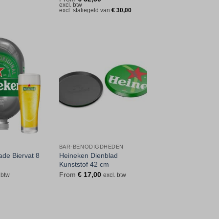
5
excl. btw
uit 5
excl. statiegeld van
€
30,00
Toevoegen
Toevoegen
aan
aan
verlanglijst
verlanglijst
BAR-BENODIGDHEDEN
ade Biervat 8
Heineken Dienblad
Kunststof 42 cm
From
€
17,00
 btw
excl. btw