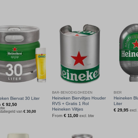
Toevoegen
Toevoegen
aan
aan
verlanglijst
verlanglijst
BAR-BENODIGDHEDEN
BIER
Heineken Bierviltjes Houder
Heineken Bl
eken Biervat 30 Liter
RVS + Gratis 1 Rol
Liter
m
€
92,50
 btw
Heineken Viltjes
€
29,95
excl.
 statiegeld van
€
30,00
From
€
11,00
excl. btw