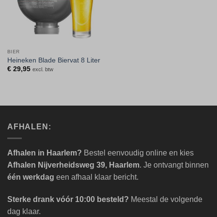
BIER
Heineken Blade Biervat 8 Liter
€
29,95
excl. btw
AFHALEN:
Afhalen in Haarlem?
Bestel eenvoudig online en kies
Afhalen Nijverheidsweg 39, Haarlem
. Je ontvangt binnen
één werkdag
een afhaal klaar bericht.
Sterke drank vóór 10:00 besteld?
Meestal de volgende
dag klaar.