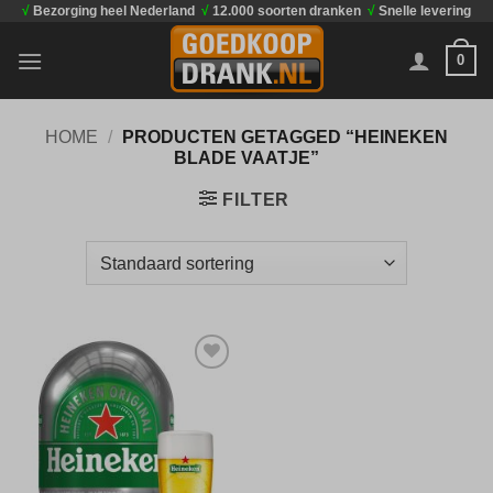
√
Bezorging heel Nederland
√
12.000 soorten dranken
√
Snelle levering
Ga
naar
0
inhoud
HOME
/
PRODUCTEN GETAGGED “HEINEKEN
BLADE VAATJE”
FILTER
Toevoegen
aan
verlanglijst