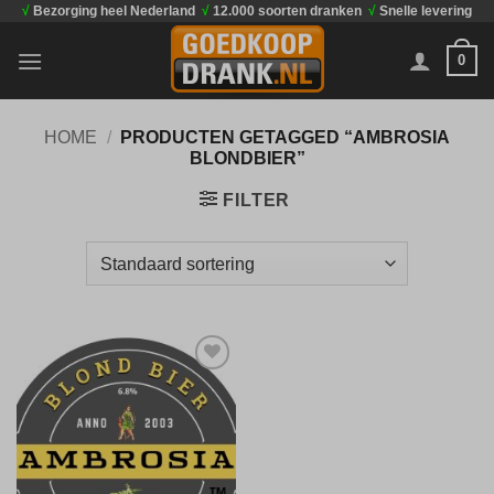
√
Bezorging heel Nederland
√
12.000 soorten dranken
√
Snelle levering
Ga
naar
0
inhoud
HOME
/
PRODUCTEN GETAGGED “AMBROSIA
BLONDBIER”
FILTER
Toevoegen
aan
verlanglijst