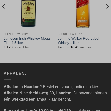
BLENDED WHISKY
BLENDED WHISKY
Jameson Irish Whiskey Mega
Johnnie Walker Red Label
Fles 4,5 liter
Whisky 1 liter
€
128,50
From
€
16,45
excl. btw
excl. btw
AFHALEN:
Afhalen in Haarlem?
Bestel eenvoudig online en kies
Afhalen Nijverheidsweg 39, Haarlem
. Je ontvangt binnen
één werkdag
een afhaal klaar bericht.
Sterke drank vóór 10:00 besteld?
Meestal de volgende