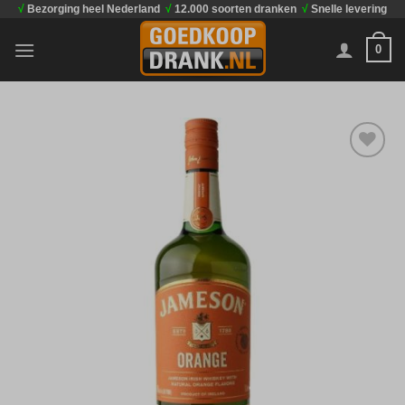
√
Bezorging heel Nederland
√
12.000 soorten dranken
√
Snelle levering
Ga
naar
0
inhoud
Toevoegen
aan
verlanglijst