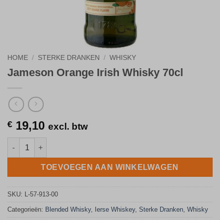
HOME
/
STERKE DRANKEN
/
WHISKY
Jameson Orange Irish Whisky 70cl
19,10
€
excl. btw
Jameson Orange Irish Whisky 70cl aantal
TOEVOEGEN AAN WINKELWAGEN
SKU:
L-57-913-00
Categorieën:
Blended Whisky
,
Ierse Whiskey
,
Sterke Dranken
,
Whisky