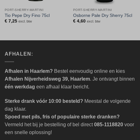
PORT-SHERRY-MARTINI
PORT-SHERRY-MARTINI
Tio Pepe Dry Fino 75cl
Osborne Pale Dry Sherry 75cl
€
7,25
€
4,60
excl. btw
excl. btw
AFHALEN:
Afhalen in Haarlem?
Bestel eenvoudig online en kies
Afhalen Nijverheidsweg 39, Haarlem
. Je ontvangt binnen
één werkdag
een afhaal klaar bericht.
Sterke drank vóór 10:00 besteld?
Meestal de volgende
dag klaar.
Spoed met pils, fris of populaire sterke dranken?
Vermeld het bij je bestelling of bel direct
085-1118820
voor
een snelle oplossing!