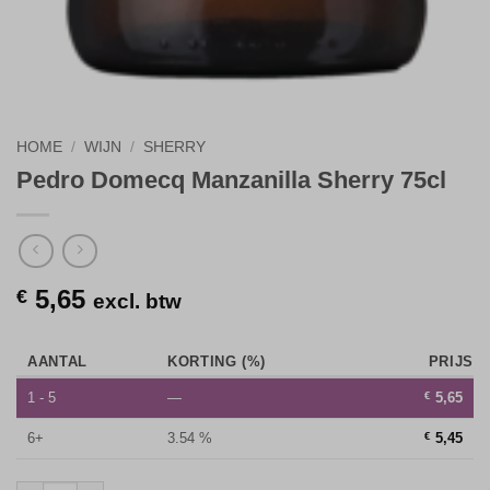
HOME
/
WIJN
/
SHERRY
Pedro Domecq Manzanilla Sherry 75cl
5,65
€
excl. btw
AANTAL
KORTING (%)
PRIJS
1 - 5
—
€
5,65
6+
3.54 %
€
5,45