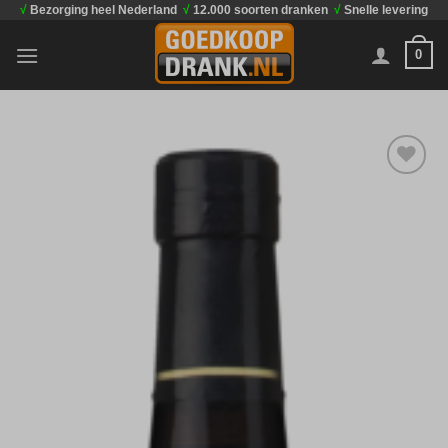
√
Bezorging heel Nederland
√
12.000 soorten dranken
√
Snelle levering
Ga
naar
0
inhoud
Toevoegen
aan
verlanglijst