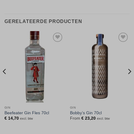
GERELATEERDE PRODUCTEN
Toevoegen
Toevoegen
aan
aan
verlanglijst
verlanglijst
GIN
GIN
Beefeater Gin Fles 70cl
Bobby’s Gin 70cl
€
14,70
From
€
23,20
excl. btw
excl. btw