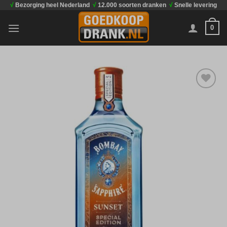
√
Bezorging heel Nederland
√
12.000 soorten dranken
√
Snelle levering
Ga
naar
0
inhoud
Toevoegen
aan
verlanglijst