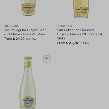
FRISDRANK
FRISDRANK
San Pellegrino Ginger Beer
San Pellegrino Limonata
20cl Flesjes Doos 24 Stuks
Organic Flesjes 20cl Doos 24
Stuks
From
€
24,00
excl. btw
From
€
21,75
excl. btw
Toevoegen
aan
verlanglijst