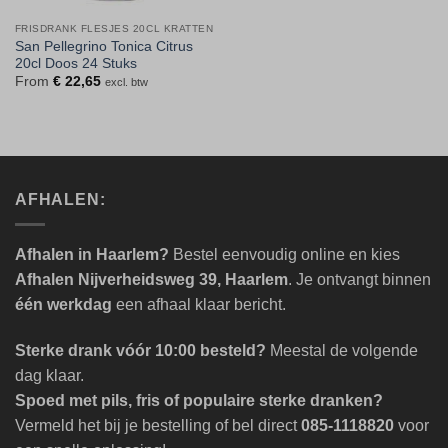
FRISDRANK FLESJES 20CL KRATTEN
San Pellegrino Tonica Citrus
20cl Doos 24 Stuks
From
€
22,65
excl. btw
AFHALEN:
Afhalen in Haarlem?
Bestel eenvoudig online en kies
Afhalen Nijverheidsweg 39, Haarlem
. Je ontvangt binnen
één werkdag
een afhaal klaar bericht.
Sterke drank vóór 10:00 besteld?
Meestal de volgende
dag klaar.
Spoed met pils, fris of populaire sterke dranken?
Vermeld het bij je bestelling of bel direct
085-1118820
voor