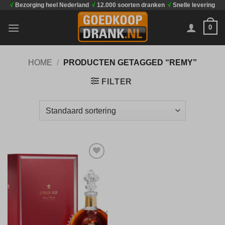
√
Bezorging heel Nederland
√
12.000 soorten dranken
√
Snelle levering
Ga
naar
0
inhoud
HOME
/
PRODUCTEN GETAGGED “REMY”
FILTER
Toevoegen
aan
verlanglijst