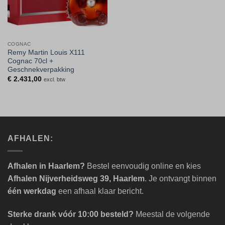
COGNAC
Remy Martin Louis X111
Cognac 70cl +
Geschnekverpakking
€
2.431,00
excl. btw
AFHALEN:
Afhalen in Haarlem?
Bestel eenvoudig online en kies
Afhalen Nijverheidsweg 39, Haarlem
. Je ontvangt binnen
één werkdag
een afhaal klaar bericht.
Sterke drank vóór 10:00 besteld?
Meestal de volgende