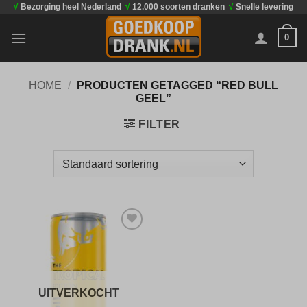
√
Bezorging heel Nederland
√
12.000 soorten dranken
√
Snelle levering
Ga
naar
0
inhoud
HOME
/
PRODUCTEN GETAGGED “RED BULL
GEEL”
FILTER
Toevoegen
aan
verlanglijst
UITVERKOCHT