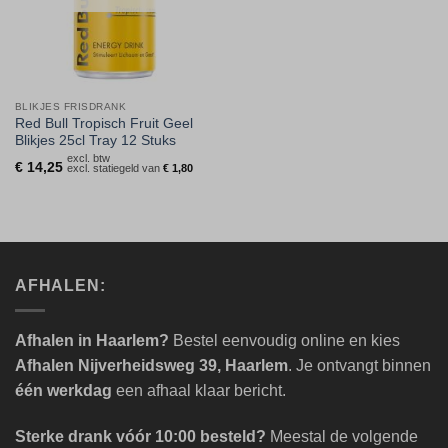
BLIKJES FRISDRANK
Red Bull Tropisch Fruit Geel
Blikjes 25cl Tray 12 Stuks
excl. btw
€
14,25
excl. statiegeld van
€
1,80
AFHALEN:
Afhalen in Haarlem?
Bestel eenvoudig online en kies
Afhalen Nijverheidsweg 39, Haarlem
. Je ontvangt binnen
één werkdag
een afhaal klaar bericht.
Sterke drank vóór 10:00 besteld?
Meestal de volgende