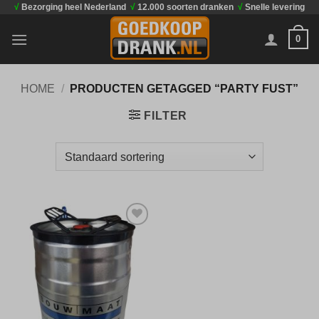
√
Bezorging heel Nederland
√
12.000 soorten dranken
√
Snelle levering
Ga
naar
0
inhoud
HOME
/
PRODUCTEN GETAGGED “PARTY FUST”
FILTER
Toevoegen
aan
verlanglijst