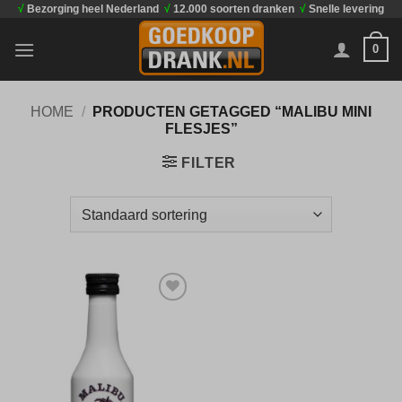
√
Bezorging heel Nederland
√
12.000 soorten dranken
√
Snelle levering
Ga
naar
0
inhoud
HOME
/
PRODUCTEN GETAGGED “MALIBU MINI
FLESJES”
FILTER
Toevoegen
aan
verlanglijst