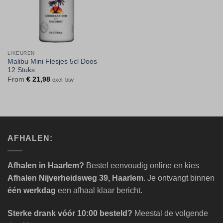
LIKEUREN
Malibu Mini Flesjes 5cl Doos
12 Stuks
From
€
21,98
excl. btw
AFHALEN:
Afhalen in Haarlem?
Bestel eenvoudig online en kies
Afhalen Nijverheidsweg 39, Haarlem
. Je ontvangt binnen
één werkdag
een afhaal klaar bericht.
Sterke drank vóór 10:00 besteld?
Meestal de volgende