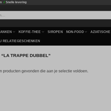
en
√
Snelle levering
RANKEN
KOFFIE-THEE
SIROPEN
NON-FOOD
AZIATISCH
U RELATIEGESCHENKEN
“LA TRAPPE DUBBEL”
 producten gevonden die aan je selectie voldoen.