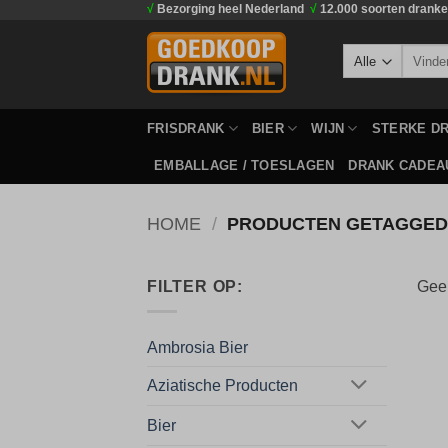
√
Bezorging heel Nederland
√
12.000 soorten drank
Ga
naar
Zoeken
inhoud
naar:
FRISDRANK
BIER
WIJN
STERKE D
EMBALLAGE / TOESLAGEN
DRANK CADEA
HOME
/
PRODUCTEN GETAGGED 
FILTER OP:
Geen
Ambrosia Bier
Aziatische Producten
Bier